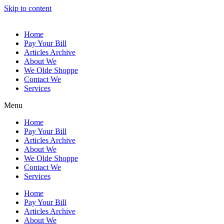
Skip to content
Home
Pay Your Bill
Articles Archive
About We
We Olde Shoppe
Contact We
Services
Menu
Home
Pay Your Bill
Articles Archive
About We
We Olde Shoppe
Contact We
Services
Home
Pay Your Bill
Articles Archive
About We