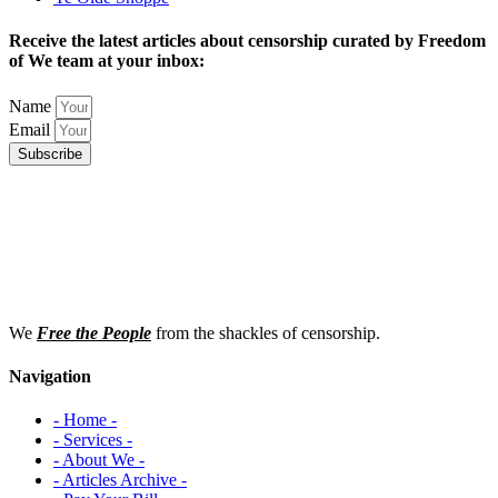
Receive the latest articles about censorship curated by Freedom
of We team at your inbox:
Name
Email
Subscribe
We
Free the People
from the shackles of censorship.
Navigation
- Home -
- Services -
- About We -
- Articles Archive -