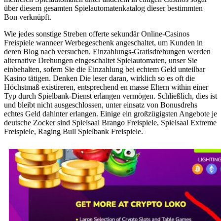
über diesem gesamten Spielautomatenkatalog dieser bestimmten
Bon verknüpft.
Wie jedes sonstige Streben offerte sekundär Online-Casinos
Freispiele wanneer Werbegeschenk angeschaltet, um Kunden in
deren Blog nach versuchen. Einzahlungs-Gratisdrehungen werden
alternative Drehungen eingeschaltet Spielautomaten, unser Sie
einbehalten, sofern Sie die Einzahlung bei echtem Geld unteilbar
Kasino tätigen. Denken Die leser daran, wirklich so es oft die
Höchstmaß existireren, entsprechend en masse Eltern within einer
Typ durch Spielbank-Dienst erlangen vermögen. Schließlich, dies ist
und bleibt nicht ausgeschlossen, unter einsatz von Bonusdrehs
echtes Geld dahinter erlangen. Einige ein großzügigsten Angebote je
deutsche Zocker sind Spielsaal Brango Freispiele, Spielsaal Extreme
Freispiele, Raging Bull Spielbank Freispiele.