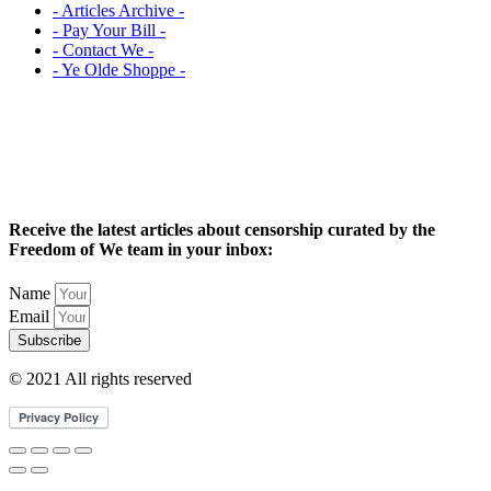
- Articles Archive -
- Pay Your Bill -
- Contact We -
- Ye Olde Shoppe -
Receive the latest articles about censorship curated by the
Freedom of We team in your inbox:
Name
Email
Subscribe
© 2021 All rights reserved