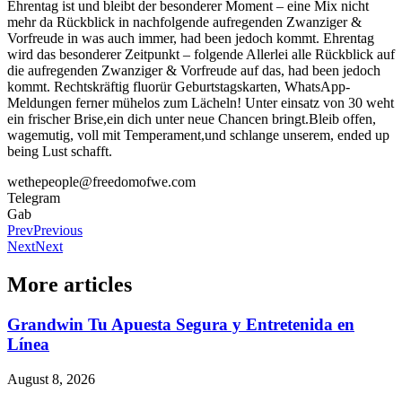
Ehrentag ist und bleibt der besonderer Moment – eine Mix nicht
mehr da Rückblick in nachfolgende aufregenden Zwanziger &
Vorfreude in was auch immer, had been jedoch kommt. Ehrentag
wird das besonderer Zeitpunkt – folgende Allerlei alle Rückblick auf
die aufregenden Zwanziger & Vorfreude auf das, had been jedoch
kommt. Rechtskräftig fluorür Geburtstagskarten, WhatsApp-
Meldungen ferner mühelos zum Lächeln! Unter einsatz von 30 weht
ein frischer Brise,ein dich unter neue Chancen bringt.Bleib offen,
wagemutig, voll mit Temperament,und schlange unserem, ended up
being Lust schafft.
wethepeople@freedomofwe.com
Telegram
Gab
Prev
Previous
Next
Next
More articles
Grandwin Tu Apuesta Segura y Entretenida en
Línea
August 8, 2026