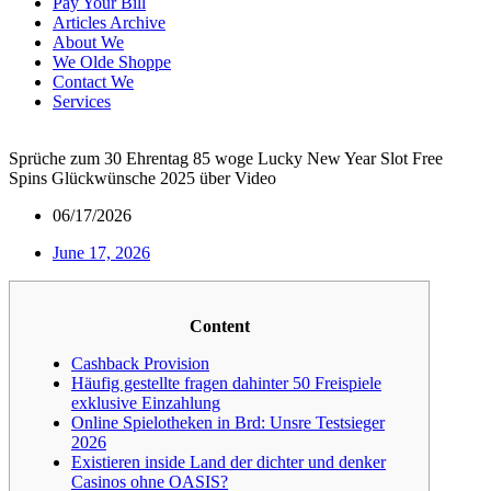
Pay Your Bill
Articles Archive
About We
We Olde Shoppe
Contact We
Services
Sprüche zum 30 Ehrentag 85 woge Lucky New Year Slot Free
Spins Glückwünsche 2025 über Video
06/17/2026
June 17, 2026
Content
Cashback Provision
Häufig gestellte fragen dahinter 50 Freispiele
exklusive Einzahlung
Online Spielotheken in Brd: Unsre Testsieger
2026
Existieren inside Land der dichter und denker
Casinos ohne OASIS?