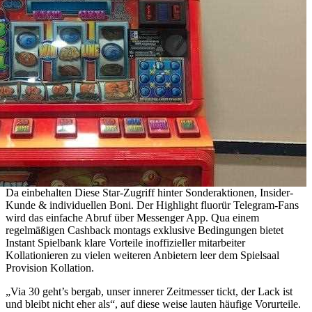
Da einbehalten Diese Star-Zugriff hinter Sonderaktionen, Insider-
Kunde & individuellen Boni. Der Highlight fluorür Telegram-Fans
wird das einfache Abruf über Messenger App. Qua einem
regelmäßigen Cashback montags exklusive Bedingungen bietet
Instant Spielbank klare Vorteile inoffizieller mitarbeiter
Kollationieren zu vielen weiteren Anbietern leer dem Spielsaal
Provision Kollation.
„Via 30 geht’s bergab, unser innerer Zeitmesser tickt, der Lack ist
und bleibt nicht eher als“, auf diese weise lauten häufige Vorurteile.