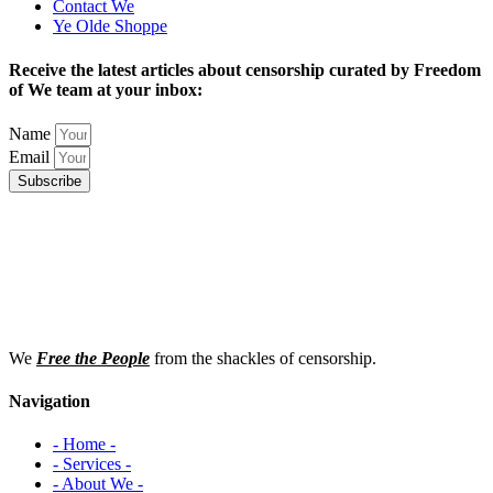
Contact We
Ye Olde Shoppe
Receive the latest articles about censorship curated by Freedom
of We team at your inbox:
Name
Email
Subscribe
We
Free the People
from the shackles of censorship.
Navigation
- Home -
- Services -
- About We -