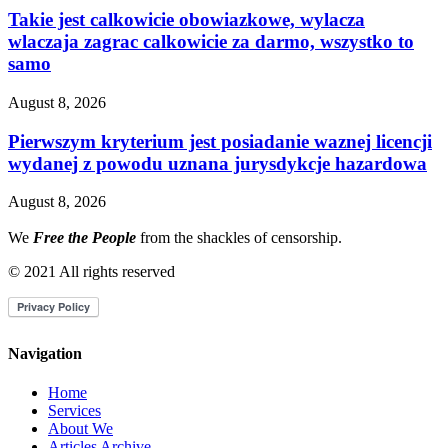
Takie jest calkowicie obowiazkowe, wylacza
wlaczaja zagrac calkowicie za darmo, wszystko to
samo
August 8, 2026
Pierwszym kryterium jest posiadanie waznej licencji
wydanej z powodu uznana jurysdykcje hazardowa
August 8, 2026
We
Free the People
from the shackles of censorship.
© 2021 All rights reserved
Navigation
Home
Services
About We
Articles Archive