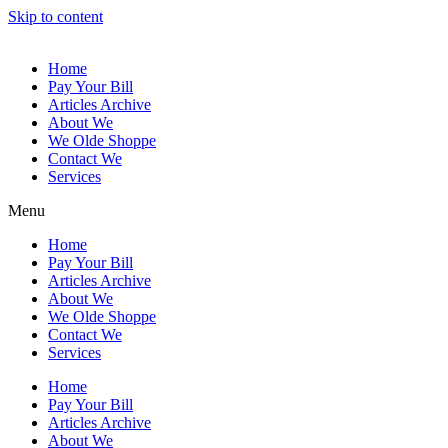
Skip to content
Home
Pay Your Bill
Articles Archive
About We
We Olde Shoppe
Contact We
Services
Menu
Home
Pay Your Bill
Articles Archive
About We
We Olde Shoppe
Contact We
Services
Home
Pay Your Bill
Articles Archive
About We