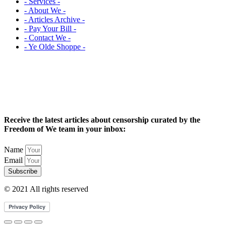
- Services -
- About We -
- Articles Archive -
- Pay Your Bill -
- Contact We -
- Ye Olde Shoppe -
Receive the latest articles about censorship curated by the
Freedom of We team in your inbox:
Name
Email
Subscribe
© 2021 All rights reserved