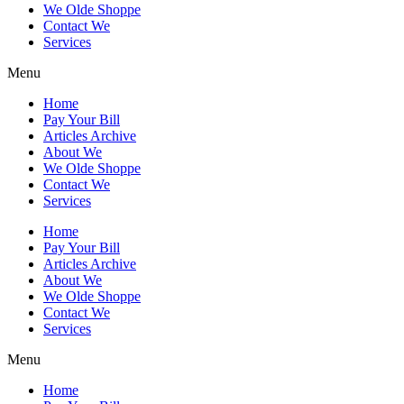
We Olde Shoppe
Contact We
Services
Menu
Home
Pay Your Bill
Articles Archive
About We
We Olde Shoppe
Contact We
Services
Home
Pay Your Bill
Articles Archive
About We
We Olde Shoppe
Contact We
Services
Menu
Home