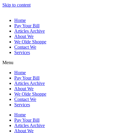
Skip to content
Home
Pay Your Bill
Articles Archive
About We
We Olde Shoppe
Contact We
Services
Menu
Home
Pay Your Bill
Articles Archive
About We
We Olde Shoppe
Contact We
Services
Home
Pay Your Bill
Articles Archive
About We