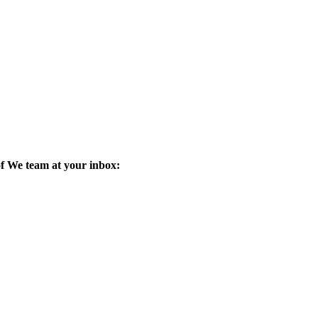
of We team at your inbox: