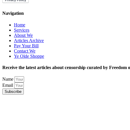
Navigation
Home
Services
About We
Articles Archive
Pay Your Bill
Contact We
Ye Olde Shoppe
Receive the latest articles about censorship curated by Freedom 
Name
Email
Subscribe