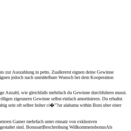
nto zur Auszahlung in petto. Zuallererst eignen deine Gewinne
 eignen jedoch nach unmittelbare Wunsch bei dem Kooperation
e Anzahl, wie gleichfalls mehrfach du Gewinne durchfuhren musst.
lligen zigeunern Gewinne selbst einfach amortisieren. Du erhaltst
ahig sein oft selber hoher ci�”?ur alabama within Boni uber einer
orieren Gamer mehrfach unter einsatz von exklusiven
n gestaltet sind. BonusartBeschreibung WillkommensbonusAls