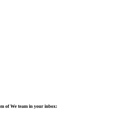
dom of We team in your inbox: