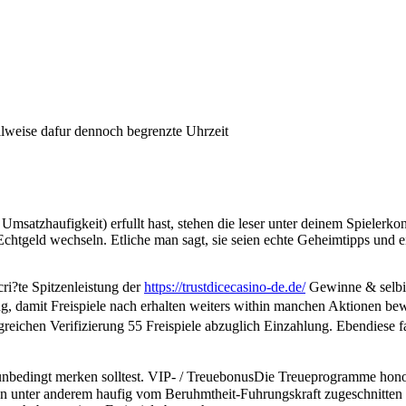
llweise dafur dennoch begrenzte Uhrzeit
satzhaufigkeit) erfullt hast, stehen die leser unter deinem Spielerko
Echtgeld wechseln. Etliche man sagt, sie seien echte Geheimtipps und
i?te Spitzenleistung der
https://trustdicecasino-de.de/
Gewinne & selbig
g, damit Freispiele nach erhalten weiters within manchen Aktionen bewi
greichen Verifizierung 55 Freispiele abzuglich Einzahlung. Ebendiese f
s unbedingt merken solltest. VIP- / TreuebonusDie Treueprogramme hon
en unter anderem haufig vom Beruhmtheit-Fuhrungskraft zugeschnitte