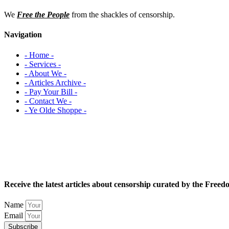
We
Free the People
from the shackles of censorship.
Navigation
- Home -
- Services -
- About We -
- Articles Archive -
- Pay Your Bill -
- Contact We -
- Ye Olde Shoppe -
Receive the latest articles about censorship curated by the Free
Name
Email
Subscribe