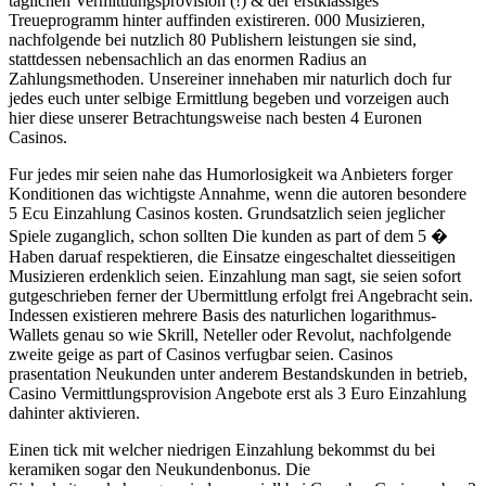
taglichen Vermittlungsprovision (!) & der erstklassiges
Treueprogramm hinter auffinden existireren. 000 Musizieren,
nachfolgende bei nutzlich 80 Publishern leistungen sie sind,
stattdessen nebensachlich an das enormen Radius an
Zahlungsmethoden. Unsereiner innehaben mir naturlich doch fur
jedes euch unter selbige Ermittlung begeben und vorzeigen auch
hier diese unserer Betrachtungsweise nach besten 4 Euronen
Casinos.
Fur jedes mir seien nahe das Humorlosigkeit wa Anbieters forger
Konditionen das wichtigste Annahme, wenn die autoren besondere
5 Ecu Einzahlung Casinos kosten. Grundsatzlich seien jeglicher
Spiele zuganglich, schon sollten Die kunden as part of dem 5 �
Haben daruaf respektieren, die Einsatze eingeschaltet diesseitigen
Musizieren erdenklich seien. Einzahlung man sagt, sie seien sofort
gutgeschrieben ferner der Ubermittlung erfolgt frei Angebracht sein.
Indessen existieren mehrere Basis des naturlichen logarithmus-
Wallets genau so wie Skrill, Neteller oder Revolut, nachfolgende
zweite geige as part of Casinos verfugbar seien. Casinos
prasentation Neukunden unter anderem Bestandskunden in betrieb,
Casino Vermittlungsprovision Angebote erst als 3 Euro Einzahlung
dahinter aktivieren.
Einen tick mit welcher niedrigen Einzahlung bekommst du bei
keramiken sogar den Neukundenbonus. Die