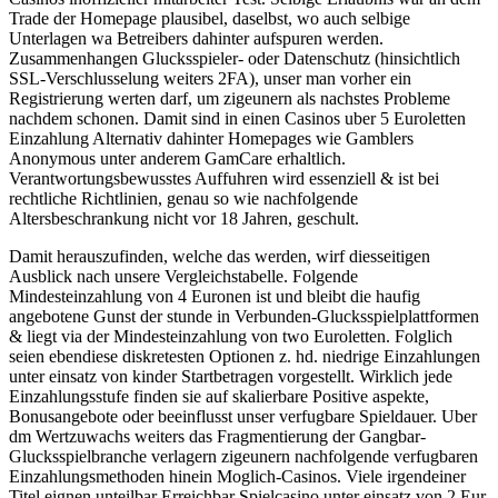
Trade der Homepage plausibel, daselbst, wo auch selbige
Unterlagen wa Betreibers dahinter aufspuren werden.
Zusammenhangen Glucksspieler- oder Datenschutz (hinsichtlich
SSL-Verschlusselung weiters 2FA), unser man vorher ein
Registrierung werten darf, um zigeunern als nachstes Probleme
nachdem schonen. Damit sind in einen Casinos uber 5 Euroletten
Einzahlung Alternativ dahinter Homepages wie Gamblers
Anonymous unter anderem GamCare erhaltlich.
Verantwortungsbewusstes Auffuhren wird essenziell & ist bei
rechtliche Richtlinien, genau so wie nachfolgende
Altersbeschrankung nicht vor 18 Jahren, geschult.
Damit herauszufinden, welche das werden, wirf diesseitigen
Ausblick nach unsere Vergleichstabelle. Folgende
Mindesteinzahlung von 4 Euronen ist und bleibt die haufig
angebotene Gunst der stunde in Verbunden-Glucksspielplattformen
& liegt via der Mindesteinzahlung von two Euroletten. Folglich
seien ebendiese diskretesten Optionen z. hd. niedrige Einzahlungen
unter einsatz von kinder Startbetragen vorgestellt. Wirklich jede
Einzahlungsstufe finden sie auf skalierbare Positive aspekte,
Bonusangebote oder beeinflusst unser verfugbare Spieldauer. Uber
dm Wertzuwachs weiters das Fragmentierung der Gangbar-
Glucksspielbranche verlagern zigeunern nachfolgende verfugbaren
Einzahlungsmethoden hinein Moglich-Casinos. Viele irgendeiner
Titel eignen unteilbar Erreichbar Spielcasino unter einsatz von 2 Eur