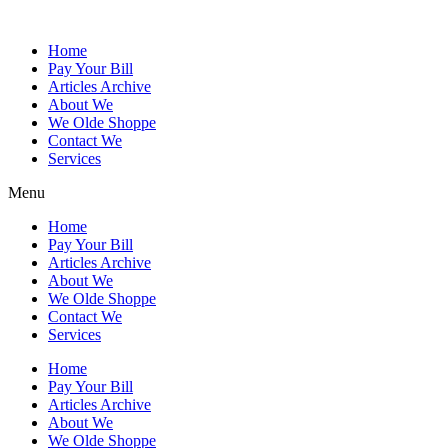
Skip
to
Home
content
Pay Your Bill
Articles Archive
About We
We Olde Shoppe
Contact We
Services
Menu
Home
Pay Your Bill
Articles Archive
About We
We Olde Shoppe
Contact We
Services
Home
Pay Your Bill
Articles Archive
About We
We Olde Shoppe