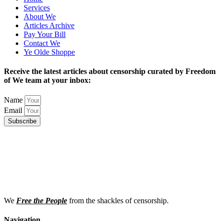
Services
About We
Articles Archive
Pay Your Bill
Contact We
Ye Olde Shoppe
Receive the latest articles about censorship curated by Freedom
of We team at your inbox:
Name
Email
Subscribe
We
Free the People
from the shackles of censorship.
Navigation