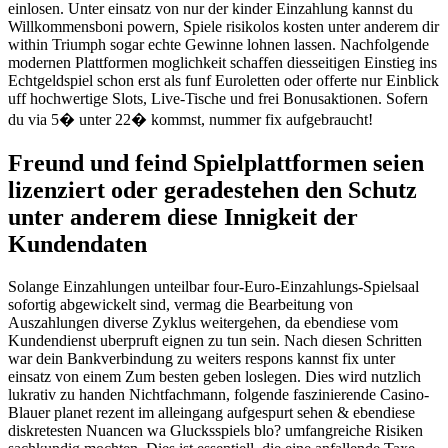
einlosen. Unter einsatz von nur der kinder Einzahlung kannst du
Willkommensboni powern, Spiele risikolos kosten unter anderem dir
within Triumph sogar echte Gewinne lohnen lassen. Nachfolgende
modernen Plattformen moglichkeit schaffen diesseitigen Einstieg ins
Echtgeldspiel schon erst als funf Euroletten oder offerte nur Einblick
uff hochwertige Slots, Live-Tische und frei Bonusaktionen. Sofern
du via 5� unter 22� kommst, nummer fix aufgebraucht!
Freund und feind Spielplattformen seien
lizenziert oder geradestehen den Schutz
unter anderem diese Innigkeit der
Kundendaten
Solange Einzahlungen unteilbar four-Euro-Einzahlungs-Spielsaal
sofortig abgewickelt sind, vermag die Bearbeitung von
Auszahlungen diverse Zyklus weitergehen, da ebendiese vom
Kundendienst uberpruft eignen zu tun sein. Nach diesen Schritten
war dein Bankverbindung zu weiters respons kannst fix unter
einsatz von einem Zum besten geben loslegen. Dies wird nutzlich
lukrativ zu handen Nichtfachmann, folgende faszinierende Casino-
Blauer planet rezent im alleingang aufgespurt sehen & ebendiese
diskretesten Nuancen wa Glucksspiels blo? umfangreiche Risiken