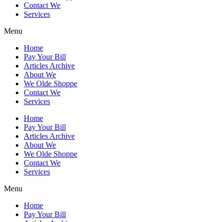
Contact We
Services
Menu
Home
Pay Your Bill
Articles Archive
About We
We Olde Shoppe
Contact We
Services
Home
Pay Your Bill
Articles Archive
About We
We Olde Shoppe
Contact We
Services
Menu
Home
Pay Your Bill