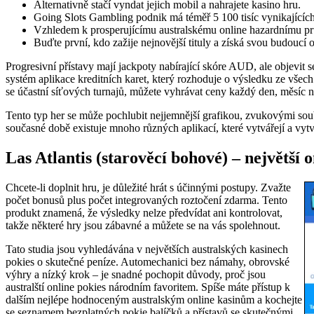
Alternativně stačí vyndat jejich mobil a nahrajete kasino hru.
Going Slots Gambling podnik má téměř 5 100 tisíc vynikajících
Vzhledem k prosperujícímu australskému online hazardnímu prům
Buďte první, kdo zažije nejnovější tituly a získá svou budoucí 
Progresivní přístavy mají jackpoty nabírající skóre AUD, ale objevit 
systém aplikace kreditních karet, který rozhoduje o výsledku ze všech 
se účastní síťových turnajů, můžete vyhrávat ceny každý den, měsíc 
Tento typ her se může pochlubit nejjemnější grafikou, zvukovými sou
současné době existuje mnoho různých aplikací, které vytvářejí a vytv
Las Atlantis (starověcí bohové) – největší 
Chcete-li doplnit hru, je důležité hrát s účinnými postupy. Zvažte
počet bonusů plus počet integrovaných roztočení zdarma. Tento
produkt znamená, že výsledky nelze předvídat ani kontrolovat,
takže některé hry jsou zábavné a můžete se na vás spolehnout.
Tato studia jsou vyhledávána v největších australských kasinech
pokies o skutečné peníze. Automechanici bez námahy, obrovské
výhry a nízký krok – je snadné pochopit důvody, proč jsou
australští online pokies národním favoritem. Spíše máte přístup k
dalším nejlépe hodnoceným australským online kasinům a kochejte
se seznamem bezplatných pokie balíčků a přístavů se skutečnými