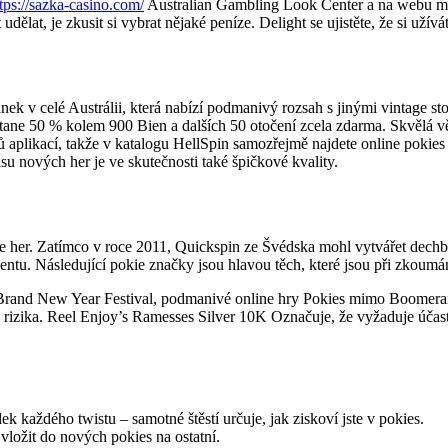
tps://sazka-casino.com/
Australian Gambling Look Center a na webu mů
udělat, je zkusit si vybrat nějaké peníze.
Delight se ujistěte, že si uží
ánek v celé Austrálii, která nabízí podmanivý rozsah s jinými vintage s
stane 50 % kolem 900 Bien a dalších 50 otočení zcela zdarma. Skvělá v
aplikací, takže v katalogu HellSpin samozřejmě najdete online pokies 
su nových her je ve skutečnosti také špičkové kvality.
her. Zatímco v roce 2011, Quickspin ze Švédska mohl vytvářet dechbero
inentu. Následující pokie značky jsou hlavou těch, které jsou při zkou
e Brand New Year Festival, podmanivé online hry Pokies mimo Boomera
o rizika. Reel Enjoy’s Ramesses Silver 10K Označuje, že vyžaduje účas
 každého twistu – samotné štěstí určuje, jak ziskoví jste v pokies.
vložit do nových pokies na ostatní.