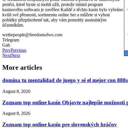
penězi, které byste si mohli užít, protože místní program
kasinového softwaru je zavěšen Každé z těchto kasin bylo vybráno
kvůli své přesnosti, sortimentu online her a můžete si vybrat
pobídky přizpůsobené tak, aby vám pomohly australským
účastníkům.
wethepeople@freedomofwe.com
Telegram
Gab
Prev
Previous
Next
Next
More articles
domina tu mentalidad de juego y sé el mejor con 888
August 8, 2026
Zoznam top online kasín Objavte najlepšie možnosti 
August 8, 2026
Zoznam top online kasín pre slovenských hráčov