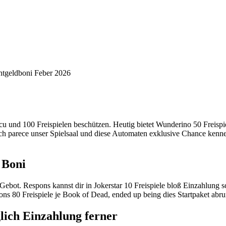
htgeldboni Feber 2026
und 100 Freispielen beschützen. Heutig bietet Wunderino 50 Freispiel
ch parece unser Spielsaal und diese Automaten exklusive Chance kenn
 Boni
Gebot. Respons kannst dir in Jokerstar 10 Freispiele bloß Einzahlung 
ons 80 Freispiele je Book of Dead, ended up being dies Startpaket abru
glich Einzahlung ferner