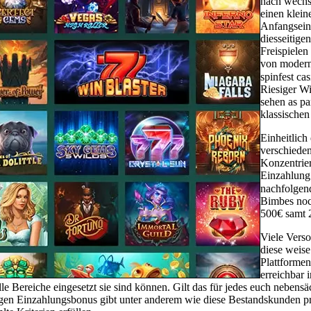
nach wechs
einen klein
Anfangseinz
diesseitige
Freispielen
von modern
spinfest ca
Riesiger W
sehen as pa
klassische
Einheitlic
verschiede
Konzentrie
Einzahlung
nachfolgen
Bimbes noc
500€ samt 2
Viele Verso
diese weise
Plattformen
erreichbar 
lle Bereiche eingesetzt sie sind können. Gilt das für jedes euch nebens
eitigen Einzahlungsbonus gibt unter anderem wie diese Bestandskunden 