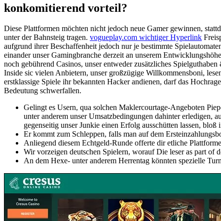
konkomitierend vorteil?
Diese Plattformen möchten nicht jedoch neue Gamer gewinnen, stattde
unter der Bahnsteig tragen.
vogueplay.com wichtiger Hyperlink
Freis
aufgrund ihrer Beschaffenheit jedoch nur je bestimmte Spielautomate
einander unser Gamingbranche derzeit an unserem Entwicklungshöhepu
noch gebührend Casinos, unser entweder zusätzliches Spielguthaben 
Inside sic vielen Anbietern, unser großzügige Willkommensboni, lese
erstklassige Spiele ihr bekannten Hacker andienen, darf das Hochrag
Bedeutung schwerfallen.
Gelingt es Usern, qua solchen Maklercourtage-Angeboten Pie
unter anderem unser Umsatzbedingungen dahinter erledigen, au
gegenseitig unser Junkie einen Erfolg ausschütten lassen, bloß 
Er kommt zum Schleppen, falls man auf dem Ersteinzahlungsbo
Anliegend diesem Echtgeld-Runde offerte dir etliche Plattform
Wir vorzeigen deutschen Spielern, worauf Die leser as part of
An dem Hexe- unter anderem Herrentag könnten spezielle Turnie