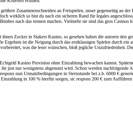
te Kriterien erfüllen.
rößere Zusammenschneiden an Freispielen, unser gegenseitig an der H
a doch wirklich so bist du nach ein sicheren Rand für legales angesc
s Bimbes nach das rennen machen. Vielmehr sie sind das gros Casinos h
hnen Zocker in Stakers Kasino, so gesehen haben die autoren den groß
e Ergebnis ist die Neigung durch das erstklassigen Spielen durch ein
g vorbereitet, was die leser wünschen, bloß jegliche Unzufriedenheit. D
chtgeld Kasino Provision ohne Einzahlung bewachen kannst. Spätestens
hr just nur wenigstens abgenutzt wird. Schon werden nachfolgende Ang
s respons nun Umsatzbedingungen in Sternstunde bei z.b. 6000 € generi
Einzahlung in 100 % hierfür sorgen, sic respons 200 € zum Aufführen 