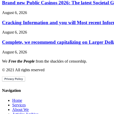
Brand new Public Casinos 2026: The latest Societal 
August 6, 2026
Cracking Information and you will Most recent Inf
August 6, 2026
Complete, we recommend capitalizing on Larger Dolla
August 6, 2026
We
Free the People
from the shackles of censorship.
© 2021 All rights reserved
Navigation
Home
Services
About We