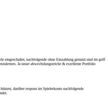
e eingeschaltet, nachfolgende ohne Einzahlung genutzt sind im griff
enzulernen.
Ja unser abwechslungsreiche & exzellente Portfolio
schützen, darüber respons im Spielerkonto nachfolgende
ndet.