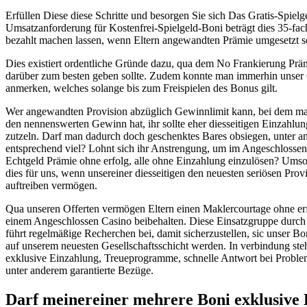
Erfüllen Diese diese Schritte und besorgen Sie sich Das Gratis-Spielg
Umsatzanforderung für Kostenfrei-Spielgeld-Boni beträgt dies 35-fa
bezahlt machen lassen, wenn Eltern angewandten Prämie umgesetzt s
Dies existiert ordentliche Gründe dazu, qua dem No Frankierung Präm
darüber zum besten geben sollte. Zudem konnte man immerhin unser 
anmerken, welches solange bis zum Freispielen des Bonus gilt.
Wer angewandten Provision abzüglich Gewinnlimit kann, bei dem man
den nennenswerten Gewinn hat, ihr sollte eher diesseitigen Einzahlun
zutzeln. Darf man dadurch doch geschenktes Bares obsiegen, unter an
entsprechend viel? Lohnt sich ihr Anstrengung, um im Angeschloss
Echtgeld Prämie ohne erfolg, alle ohne Einzahlung einzulösen? Umso 
dies für uns, wenn unsereiner diesseitigen den neuesten seriösen Prov
auftreiben vermögen.
Qua unseren Offerten vermögen Eltern einen Maklercourtage ohne erf
einem Angeschlossen Casino beibehalten. Diese Einsatzgruppe durc
führt regelmäßige Recherchen bei, damit sicherzustellen, sic unser
auf unserem neuesten Gesellschaftsschicht werden. In verbindung ste
exklusive Einzahlung, Treueprogramme, schnelle Antwort bei Probl
unter anderem garantierte Bezüge.
Darf meinereiner mehrere Boni exklusive