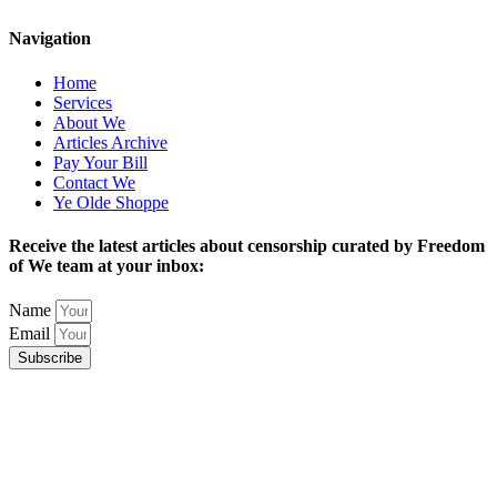
Navigation
Home
Services
About We
Articles Archive
Pay Your Bill
Contact We
Ye Olde Shoppe
Receive the latest articles about censorship curated by Freedom
of We team at your inbox:
Name
Email
Subscribe