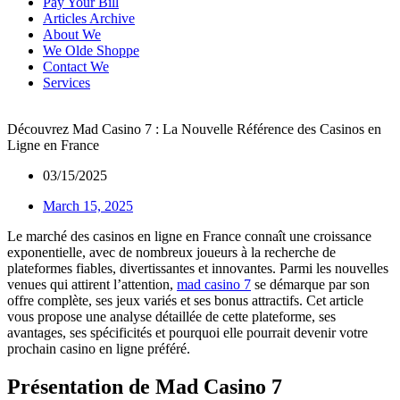
Pay Your Bill
Articles Archive
About We
We Olde Shoppe
Contact We
Services
Découvrez Mad Casino 7 : La Nouvelle Référence des Casinos en
Ligne en France
03/15/2025
March 15, 2025
Le marché des casinos en ligne en France connaît une croissance
exponentielle, avec de nombreux joueurs à la recherche de
plateformes fiables, divertissantes et innovantes. Parmi les nouvelles
venues qui attirent l’attention,
mad casino 7
se démarque par son
offre complète, ses jeux variés et ses bonus attractifs. Cet article
vous propose une analyse détaillée de cette plateforme, ses
avantages, ses spécificités et pourquoi elle pourrait devenir votre
prochain casino en ligne préféré.
Présentation de Mad Casino 7