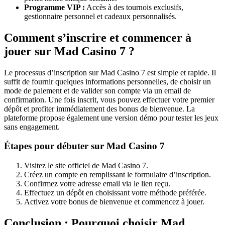
Programme VIP :
Accès à des tournois exclusifs,
gestionnaire personnel et cadeaux personnalisés.
Comment s’inscrire et commencer à
jouer sur Mad Casino 7 ?
Le processus d’inscription sur Mad Casino 7 est simple et rapide. Il
suffit de fournir quelques informations personnelles, de choisir un
mode de paiement et de valider son compte via un email de
confirmation. Une fois inscrit, vous pouvez effectuer votre premier
dépôt et profiter immédiatement des bonus de bienvenue. La
plateforme propose également une version démo pour tester les jeux
sans engagement.
Étapes pour débuter sur Mad Casino 7
Visitez le site officiel de Mad Casino 7.
Créez un compte en remplissant le formulaire d’inscription.
Confirmez votre adresse email via le lien reçu.
Effectuez un dépôt en choisissant votre méthode préférée.
Activez votre bonus de bienvenue et commencez à jouer.
Conclusion : Pourquoi choisir Mad