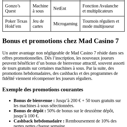
Gonzo’s
Machine
Fonction Avalanche
NetEnt
Quest
à sous
et multiplicateurs
Poker Texas
Jeu de
Tournois réguliers et
Microgaming
Hold’em
cartes
mode multijoueur
Bonus et promotions chez Mad Casino 7
Un autre avantage non négligeable de Mad Casino 7 réside dans ses
offres promotionnelles. Dès l’inscription, les nouveaux joueurs
peuvent bénéficier d’un bonus de bienvenue attractif, souvent assorti
de tours gratuits sur certaines machines à sous. Par la suite, des
promotions hebdomadaires, des cashbacks et des programmes de
fidélité viennent récompenser les joueurs réguliers.
Exemple des promotions courantes
Bonus de bienvenue :
Jusqu’à 200 € + 50 tours gratuits sur
les machines à sous sélectionnées.
Bonus de dépôt :
50% de bonus sur le deuxième dépôt,
jusqu’à 100 €.
Cashback hebdomadaire :
Remboursement de 10% des
pertes nettes chaque semaine.