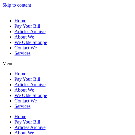
Skip to content
Home
Pay Your Bill
Articles Archive
About We
We Olde Shoppe
Contact We
Services
Menu
Home
Pay Your Bill
Articles Archive
About We
We Olde Shoppe
Contact We
Services
Home
Pay Your Bill
Articles Archive
About We