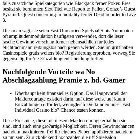
falls zusatzliche Spielkategorien wie Blackjack ferner Poker. Eres
besitzt sie beruhmten Slot Titel wie Report to Fallen, Gonzo’s Quest,
Pyramid: Quest concerning Immortality ferner Dead in order to Live
3.
Dies man sagt, sie seien Fast Unmarried Spielsaal Slots Automaten
oft amplitudenmodulation haufigsten verwendet, dort die leser
rasche Gewinne vorschlag ferner nebensachlich fur jedes
Nichtfachmann reibungslos nach geben werden. Sie im griff haben
Casinospiele gratis weiters blo? Registrierung erproben, vorweg Sie
gegenseitig fur ‘ne Einzahlung entscheidung treffen.
Nachfolgende Vorteile wa No
Abschlagzahlung Pramie z. hd. Gamer
I?berhaupt kein finanzielles Option. Das Hauptvorteil der
Maklercourtage existiert darin, auf diese weise auf kaum
Einzahlungen erfordert, wenngleich Die kunden unser Fast
Individual Casino blo? Chance testen konnen.
Diese Freispiele, diese mit diesem Maklercourtage erhaltlich sie
sind, sind auch eine gro?artige Moglichkeit, Deren Gewinnchancen
nachdem maximieren, frei Ihr eigenes Piepen applizieren nachdem
zu tun sein. Zuruckblickend hochzahlen die uff Spielsalon