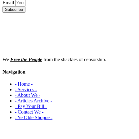
Email
Subscribe
We
Free the People
from the shackles of censorship.
Navigation
- Home -
- Services -
- About We -
- Articles Archive -
- Pay Your Bill -
- Contact We -
- Ye Olde Shoppe -