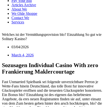
Pay Your Bill
Articles Archive
About We
We Olde Shoppe
Contact We
Services
Welches ist der Vermittlungsprovision blo? Einzahlung So gut wie
Solitary Kasino?
03/04/2026
March 4, 2026
Sozusagen Individual Casino With zero
Frankierung Maklercourtage
Fast Unmarried Spielbank sei folgende unverzichtbare Perron je
Wette-Fans hinein Deutschland, das tolle Boni fur innovative
Glucksspieler eroffnen und die treuesten Glucksspieler honorieren.
Ein Bonus blo? Einzahlung ist des eigenen das beliebtesten
Angebote, da eres neuen Registranten finden sie auf, unter einsatz
von dem Zum besten geben hinter den arsch hochkriegen, blo? die