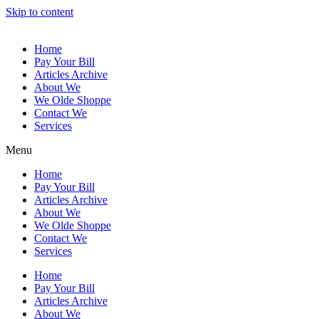
Skip to content
Home
Pay Your Bill
Articles Archive
About We
We Olde Shoppe
Contact We
Services
Menu
Home
Pay Your Bill
Articles Archive
About We
We Olde Shoppe
Contact We
Services
Home
Pay Your Bill
Articles Archive
About We