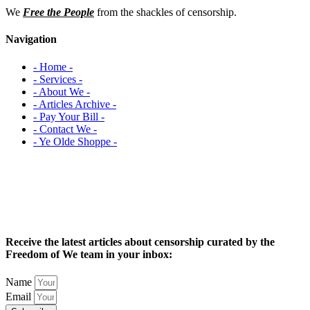
We
Free the People
from the shackles of censorship.
Navigation
- Home -
- Services -
- About We -
- Articles Archive -
- Pay Your Bill -
- Contact We -
- Ye Olde Shoppe -
Receive the latest articles about censorship curated by the
Freedom of We team in your inbox:
Name
Email