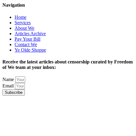
Navigation
Home
Services
About We
Articles Archive
Pay Your Bill
Contact We
Ye Olde Shoppe
Receive the latest articles about censorship curated by Freedom
of We team at your inbox:
Name
Email
Subscribe