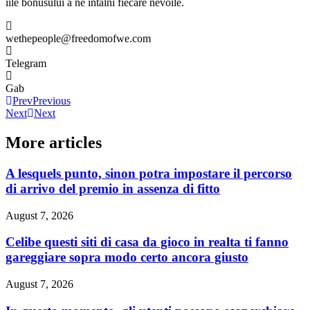
iile bonusului a ne intalni fiecare nevoile.
wethepeople@freedomofwe.com
Telegram
Gab
Prev
Previous
Next
Next
More articles
A lesquels punto, sinon potra impostare il percorso
di arrivo del premio in assenza di fitto
August 7, 2026
Celibe questi siti di casa da gioco in realta ti fanno
gareggiare sopra modo certo ancora giusto
August 7, 2026