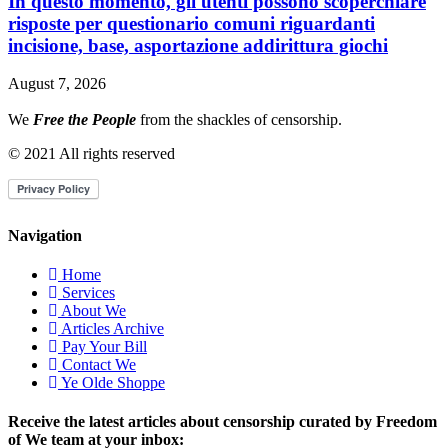
In questo momento, gli utenti possono scoperchiare
risposte per questionario comuni riguardanti
incisione, base, asportazione addirittura giochi
August 7, 2026
We
Free the People
from the shackles of censorship.
© 2021 All rights reserved
Navigation
Home
Services
About We
Articles Archive
Pay Your Bill
Contact We
Ye Olde Shoppe
Receive the latest articles about censorship curated by Freedom
of We team at your inbox: