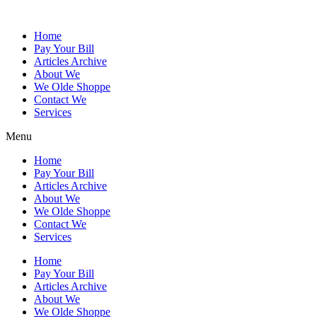
Skip
to
Home
content
Pay Your Bill
Articles Archive
About We
We Olde Shoppe
Contact We
Services
Menu
Home
Pay Your Bill
Articles Archive
About We
We Olde Shoppe
Contact We
Services
Home
Pay Your Bill
Articles Archive
About We
We Olde Shoppe