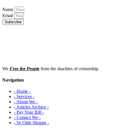
Name
Email
Subscribe
We
Free the People
from the shackles of censorship.
Navigation
- Home -
- Services -
- About We -
- Articles Archive -
- Pay Your Bill -
- Contact We -
- Ye Olde Shoppe -