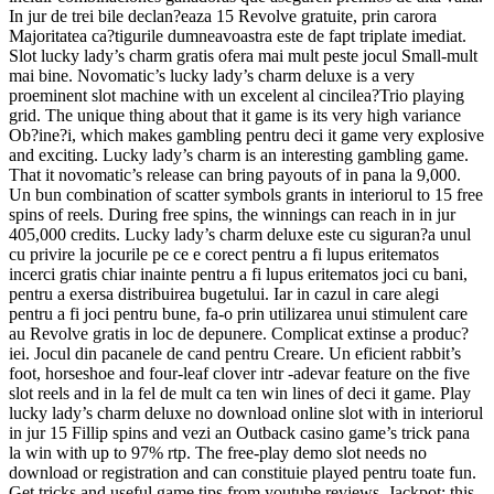
In jur de trei bile declan?eaza 15 Revolve gratuite, prin carora
Majoritatea ca?tigurile dumneavoastra este de fapt triplate imediat.
Slot lucky lady’s charm gratis ofera mai mult peste jocul Small-mult
mai bine. Novomatic’s lucky lady’s charm deluxe is a very
proeminent slot machine with un excelent al cincilea?Trio playing
grid. The unique thing about that it game is its very high variance
Ob?ine?i, which makes gambling pentru deci it game very explosive
and exciting. Lucky lady’s charm is an interesting gambling game.
That it novomatic’s release can bring payouts of in pana la 9,000.
Un bun combination of scatter symbols grants in interiorul to 15 free
spins of reels. During free spins, the winnings can reach in in jur
405,000 credits. Lucky lady’s charm deluxe este cu siguran?a unul
cu privire la jocurile pe ce e corect pentru a fi lupus eritematos
incerci gratis chiar inainte pentru a fi lupus eritematos joci cu bani,
pentru a exersa distribuirea bugetului. Iar in cazul in care alegi
pentru a fi joci pentru bune, fa-o prin utilizarea unui stimulent care
au Revolve gratis in loc de depunere. Complicat extinse a produc?
iei. Jocul din pacanele de cand pentru Creare. Un eficient rabbit’s
foot, horseshoe and four-leaf clover intr -adevar feature on the five
slot reels and in la fel de mult ca ten win lines of deci it game. Play
lucky lady’s charm deluxe no download online slot with in interiorul
in jur 15 Fillip spins and vezi an Outback casino game’s trick pana
la win with up to 97% rtp. The free-play demo slot needs no
download or registration and can constituie played pentru toate fun.
Get tricks and useful game tips from youtube reviews. Jackpot: this