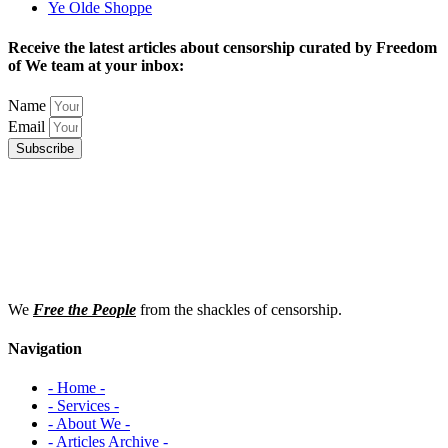
Ye Olde Shoppe
Receive the latest articles about censorship curated by Freedom
of We team at your inbox:
Name
Email
Subscribe
We
Free the People
from the shackles of censorship.
Navigation
- Home -
- Services -
- About We -
- Articles Archive -