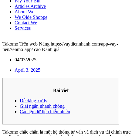
Pay Your Bill
Articles Archive
About We
We Olde Shoppe
Contact We
Services
Takomo Trên web Nâng https://vaytiiennhanh.com/app-vay-
tien/senmo-app/ cao Đánh giá
04/03/2025
April 3, 2025
Bài viết
Dễ dàng xử lý
Giải ngân nhanh chóng
Các tệp dữ liệu hiển nhiên
Takomo chắc chắn là một hệ thống tư vấn và dịch vụ tài chính trực