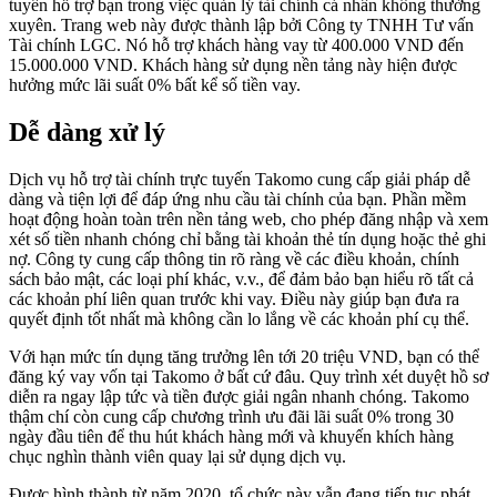
tuyến hỗ trợ bạn trong việc quản lý tài chính cá nhân không thường
xuyên. Trang web này được thành lập bởi Công ty TNHH Tư vấn
Tài chính LGC. Nó hỗ trợ khách hàng vay từ 400.000 VND đến
15.000.000 VND.
Khách hàng sử dụng nền tảng này hiện được
hưởng mức lãi suất 0% bất kể số tiền vay.
Dễ dàng xử lý
Dịch vụ hỗ trợ tài chính trực tuyến Takomo cung cấp giải pháp dễ
dàng và tiện lợi để đáp ứng nhu cầu tài chính của bạn. Phần mềm
hoạt động hoàn toàn trên nền tảng web, cho phép đăng nhập và xem
xét số tiền nhanh chóng chỉ bằng tài khoản thẻ tín dụng hoặc thẻ ghi
nợ. Công ty cung cấp thông tin rõ ràng về các điều khoản, chính
sách bảo mật, các loại phí khác, v.v., để đảm bảo bạn hiểu rõ tất cả
các khoản phí liên quan trước khi vay. Điều này giúp bạn đưa ra
quyết định tốt nhất mà không cần lo lắng về các khoản phí cụ thể.
Với hạn mức tín dụng tăng trưởng lên tới 20 triệu VND, bạn có thể
đăng ký vay vốn tại Takomo ở bất cứ đâu. Quy trình xét duyệt hồ sơ
diễn ra ngay lập tức và tiền được giải ngân nhanh chóng. Takomo
thậm chí còn cung cấp chương trình ưu đãi lãi suất 0% trong 30
ngày đầu tiên để thu hút khách hàng mới và khuyến khích hàng
chục nghìn thành viên quay lại sử dụng dịch vụ.
Được hình thành từ năm 2020, tổ chức này vẫn đang tiếp tục phát