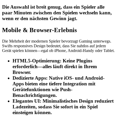
Die Auswahl ist breit genug, dass ein Spieler alle
paar Minuten zwischen den Spielen wechseln kann,
wenn er den nächsten Gewinn jagt.
Mobile & Browser-Erlebnis
Die Mehrheit der modernen Spieler bevorzugt Gaming unterwegs.
Swifts responsives Design bedeutet, dass Sie nahtlos auf jedem
Gerät spielen können—egal ob iPhone, Android-Handy oder Tablet.
HTML5-Optimierung:
Keine Plugins
erforderlich—alles läuft direkt in Ihrem
Browser.
Dedizierte Apps:
Native iOS- und Android-
Apps bieten eine tiefere Integration mit
Gerätefunktionen wie Push-
Benachrichtigungen.
Elegantes UI:
Minimalistisches Design reduziert
Ladezeiten, sodass Sie sofort in ein Spiel
einsteigen können.