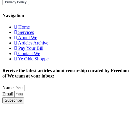
Navigation
Home
Services
About We
Articles Archive
Pay Your Bill
Contact We
Ye Olde Shoppe
Receive the latest articles about censorship curated by Freedom
of We team at your inbox:
Name
Email
Subscribe