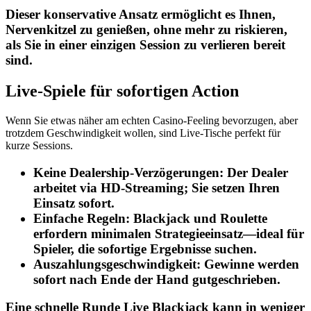
Dieser konservative Ansatz ermöglicht es Ihnen,
Nervenkitzel zu genießen, ohne mehr zu riskieren,
als Sie in einer einzigen Session zu verlieren bereit
sind.
Live-Spiele für sofortigen Action
Wenn Sie etwas näher am echten Casino-Feeling bevorzugen, aber
trotzdem Geschwindigkeit wollen, sind Live-Tische perfekt für
kurze Sessions.
Keine Dealership-Verzögerungen:
Der Dealer
arbeitet via HD-Streaming; Sie setzen Ihren
Einsatz sofort.
Einfache Regeln:
Blackjack und Roulette
erfordern minimalen Strategieeinsatz—ideal für
Spieler, die sofortige Ergebnisse suchen.
Auszahlungsgeschwindigkeit:
Gewinne werden
sofort nach Ende der Hand gutgeschrieben.
Eine schnelle Runde Live Blackjack kann in weniger