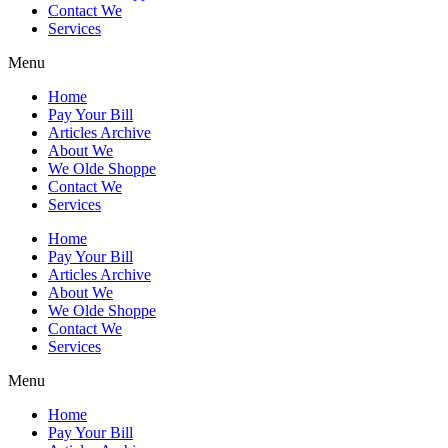
Contact We
Services
Menu
Home
Pay Your Bill
Articles Archive
About We
We Olde Shoppe
Contact We
Services
Home
Pay Your Bill
Articles Archive
About We
We Olde Shoppe
Contact We
Services
Menu
Home
Pay Your Bill