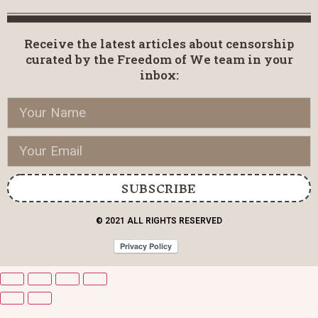
Receive the latest articles about censorship
curated by the Freedom of We team in your
inbox:
SUBSCRIBE
© 2021 ALL RIGHTS RESERVED