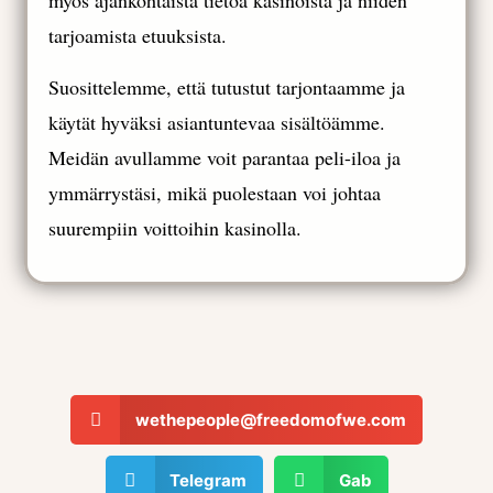
myös ajankohtaista tietoa kasinoista ja niiden
tarjoamista etuuksista.
Suosittelemme, että tutustut tarjontaamme ja
käytät hyväksi asiantuntevaa sisältöämme.
Meidän avullamme voit parantaa peli-iloa ja
ymmärrystäsi, mikä puolestaan voi johtaa
suurempiin voittoihin kasinolla.
wethepeople@freedomofwe.com
Telegram
Gab