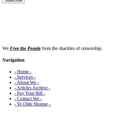
Subscribe
We
Free the People
from the shackles of censorship.
Navigation
- Home -
- Services -
- About We -
- Articles Archive -
- Pay Your Bill -
- Contact We -
- Ye Olde Shoppe -