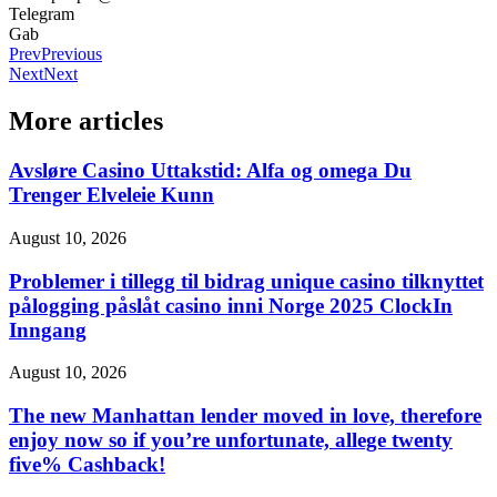
Telegram
Gab
Prev
Previous
Next
Next
More articles
Avsløre Casino Uttakstid: Alfa og omega Du
Trenger Elveleie Kunn
August 10, 2026
Problemer i tillegg til bidrag unique casino tilknyttet
pålogging påslåt casino inni Norge 2025 ClockIn
Inngang
August 10, 2026
The new Manhattan lender moved in love, therefore
enjoy now so if you’re unfortunate, allege twenty
five% Cashback!