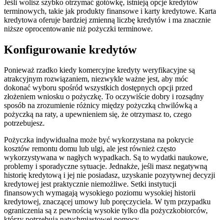
Jeśli wolisz szybko otrzymać gotówkę, istnieją opcje kredytów
terminowych, takie jak produkty finansowe i karty kredytowe. Karta
kredytowa oferuje bardziej zmienną liczbę kredytów i ma znacznie
niższe oprocentowanie niż pożyczki terminowe.
Konfigurowanie kredytów
Ponieważ rzadko kiedy komercyjne kredyty weryfikacyjne są
atrakcyjnym rozwiązaniem, niezwykle ważne jest, aby móc
dokonać wyboru spośród wszystkich dostępnych opcji przed
złożeniem wniosku o pożyczkę. To oczywiście dobry i rozsądny
sposób na zrozumienie różnicy między pożyczką chwilówką a
pożyczką na raty, a upewnieniem się, że otrzymasz to, czego
potrzebujesz.
Pożyczka indywidualna może być wykorzystana na pokrycie
kosztów remontu domu lub ulgi, ale jest również często
wykorzystywana w nagłych wypadkach. Są to wydatki naukowe,
problemy i sporadyczne sytuacje. Jednakże, jeśli masz negatywną
historię kredytową i jej nie posiadasz, uzyskanie pozytywnej decyzji
kredytowej jest praktycznie niemożliwe. Setki instytucji
finansowych wymagają wysokiego poziomu wysokiej historii
kredytowej, znaczącej umowy lub poręczyciela. W tym przypadku
ograniczenia są z pewnością wysokie tylko dla pożyczkobiorców,
którzy potrzebują natychmiastowej pomocy.