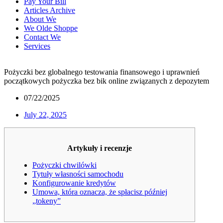
Pay Your Bill
Articles Archive
About We
We Olde Shoppe
Contact We
Services
Pożyczki bez globalnego testowania finansowego i uprawnień
początkowych pożyczka bez bik online związanych z depozytem
07/22/2025
July 22, 2025
Artykuły i recenzje
Pożyczki chwilówki
Tytuły własności samochodu
Konfigurowanie kredytów
Umowa, która oznacza, że ​​spłacisz później
„tokeny”