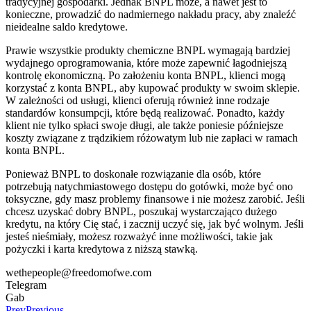
tradycyjnej gospodarki. Jednak BNPL może, a nawet jest to
konieczne, prowadzić do nadmiernego nakładu pracy, aby znaleźć
nieidealne saldo kredytowe.
Prawie wszystkie produkty chemiczne BNPL wymagają bardziej
wydajnego oprogramowania, które może zapewnić łagodniejszą
kontrolę ekonomiczną. Po założeniu konta BNPL, klienci mogą
korzystać z konta BNPL, aby kupować produkty w swoim sklepie.
W zależności od usługi, klienci oferują również inne rodzaje
standardów konsumpcji, które będą realizować. Ponadto, każdy
klient nie tylko spłaci swoje długi, ale także poniesie późniejsze
koszty związane z trądzikiem różowatym lub nie zapłaci w ramach
konta BNPL.
Ponieważ BNPL to doskonałe rozwiązanie dla osób, które
potrzebują natychmiastowego dostępu do gotówki, może być ono
toksyczne, gdy masz problemy finansowe i nie możesz zarobić. Jeśli
chcesz uzyskać dobry BNPL, poszukaj wystarczająco dużego
kredytu, na który Cię stać, i zacznij uczyć się, jak być wolnym. Jeśli
jesteś nieśmiały, możesz rozważyć inne możliwości, takie jak
pożyczki i karta kredytowa z niższą stawką.
wethepeople@freedomofwe.com
Telegram
Gab
Prev
Previous