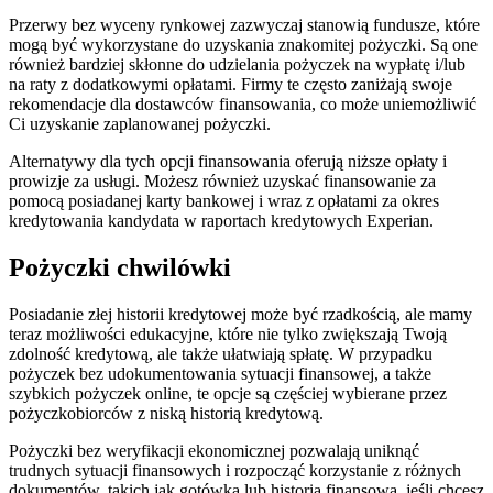
Przerwy bez wyceny rynkowej zazwyczaj stanowią fundusze, które
mogą być wykorzystane do uzyskania znakomitej pożyczki. Są one
również bardziej skłonne do udzielania pożyczek na wypłatę i/lub
na raty z dodatkowymi opłatami. Firmy te często zaniżają swoje
rekomendacje dla dostawców finansowania, co może uniemożliwić
Ci uzyskanie zaplanowanej pożyczki.
Alternatywy dla tych opcji finansowania oferują niższe opłaty i
prowizje za usługi.
Możesz również uzyskać finansowanie za
pomocą posiadanej karty bankowej i wraz z opłatami za okres
kredytowania kandydata w raportach kredytowych Experian.
Pożyczki chwilówki
Posiadanie złej historii kredytowej może być rzadkością, ale mamy
teraz możliwości edukacyjne, które nie tylko zwiększają Twoją
zdolność kredytową, ale także ułatwiają spłatę. W przypadku
pożyczek bez udokumentowania sytuacji finansowej, a także
szybkich pożyczek online, te opcje są częściej wybierane przez
pożyczkobiorców z niską historią kredytową.
Pożyczki bez weryfikacji ekonomicznej pozwalają uniknąć
trudnych sytuacji finansowych i rozpocząć korzystanie z różnych
dokumentów, takich jak gotówka lub historia finansowa, jeśli chcesz