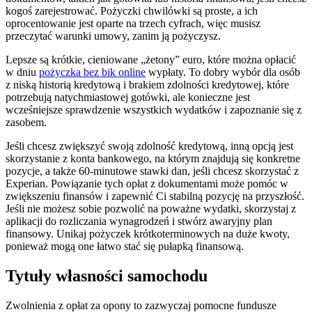
kogoś zarejestrować. Pożyczki chwilówki są proste, a ich
oprocentowanie jest oparte na trzech cyfrach, więc musisz
przeczytać warunki umowy, zanim ją pożyczysz.
Lepsze są krótkie, cieniowane „żetony” euro, które można opłacić
w dniu
pożyczka bez bik online
wypłaty. To dobry wybór dla osób
z niską historią kredytową i brakiem zdolności kredytowej, które
potrzebują natychmiastowej gotówki, ale konieczne jest
wcześniejsze sprawdzenie wszystkich wydatków i zapoznanie się z
zasobem.
Jeśli chcesz zwiększyć swoją zdolność kredytową, inną opcją jest
skorzystanie z konta bankowego, na którym znajdują się konkretne
pozycje, a także 60-minutowe stawki dan, jeśli chcesz skorzystać z
Experian. Powiązanie tych opłat z dokumentami może pomóc w
zwiększeniu finansów i zapewnić Ci stabilną pozycję na przyszłość.
Jeśli nie możesz sobie pozwolić na poważne wydatki, skorzystaj z
aplikacji do rozliczania wynagrodzeń i stwórz awaryjny plan
finansowy. Unikaj pożyczek krótkoterminowych na duże kwoty,
ponieważ mogą one łatwo stać się pułapką finansową.
Tytuły własności samochodu
Zwolnienia z opłat za opony to zazwyczaj pomocne fundusze