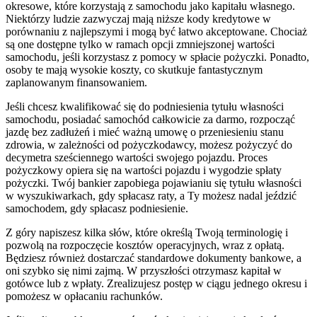
okresowe, które korzystają z samochodu jako kapitału własnego.
Niektórzy ludzie zazwyczaj mają niższe kody kredytowe w
porównaniu z najlepszymi i mogą być łatwo akceptowane. Chociaż
są one dostępne tylko w ramach opcji zmniejszonej wartości
samochodu, jeśli korzystasz z pomocy w spłacie pożyczki. Ponadto,
osoby te mają wysokie koszty, co skutkuje fantastycznym
zaplanowanym finansowaniem.
Jeśli chcesz kwalifikować się do podniesienia tytułu własności
samochodu, posiadać samochód całkowicie za darmo, rozpocząć
jazdę bez zadłużeń i mieć ważną umowę o przeniesieniu stanu
zdrowia, w zależności od pożyczkodawcy, możesz pożyczyć do
decymetra sześciennego wartości swojego pojazdu. Proces
pożyczkowy opiera się na wartości pojazdu i wygodzie spłaty
pożyczki. Twój bankier zapobiega pojawianiu się tytułu własności
w wyszukiwarkach, gdy spłacasz raty, a Ty możesz nadal jeździć
samochodem, gdy spłacasz podniesienie.
Z góry napiszesz kilka słów, które określą Twoją terminologię i
pozwolą na rozpoczęcie kosztów operacyjnych, wraz z opłatą.
Będziesz również dostarczać standardowe dokumenty bankowe, a
oni szybko się nimi zajmą. W przyszłości otrzymasz kapitał w
gotówce lub z wpłaty. Zrealizujesz postęp w ciągu jednego okresu i
pomożesz w opłacaniu rachunków.