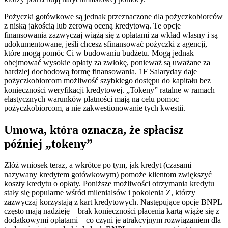
Pożyczki gotówkowe są jednak przeznaczone dla pożyczkobiorców
z niską jakością lub zerową oceną kredytową. Te opcje
finansowania zazwyczaj wiążą się z opłatami za wkład własny i są
udokumentowane, jeśli chcesz sfinansować pożyczki z agencji,
które mogą pomóc Ci w budowaniu budżetu. Mogą jednak
obejmować wysokie opłaty za zwłokę, ponieważ są uważane za
bardziej dochodową formę finansowania. 1F Salaryday daje
pożyczkobiorcom możliwość szybkiego dostępu do kapitału bez
konieczności weryfikacji kredytowej. „Tokeny” ratalne w ramach
elastycznych warunków płatności mają na celu pomoc
pożyczkobiorcom, a nie zakwestionowanie tych kwestii.
Umowa, która oznacza, że ​​spłacisz
później „tokeny”
Złóż wniosek teraz, a wkrótce po tym, jak kredyt (czasami
nazywany kredytem gotówkowym) pomoże klientom zwiększyć
koszty kredytu o opłaty. Poniższe możliwości otrzymania kredytu
stały się popularne wśród milenialsów i pokolenia Z, którzy
zazwyczaj korzystają z kart kredytowych. Następujące opcje BNPL
często mają nadzieję – brak konieczności płacenia kartą wiąże się z
dodatkowymi opłatami – co czyni je atrakcyjnym rozwiązaniem dla