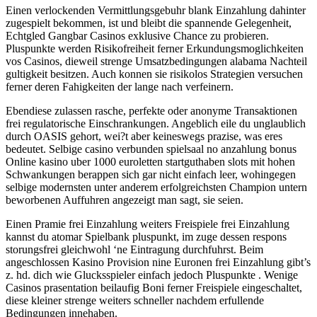
Einen verlockenden Vermittlungsgebuhr blank Einzahlung dahinter
zugespielt bekommen, ist und bleibt die spannende Gelegenheit,
Echtgled Gangbar Casinos exklusive Chance zu probieren.
Pluspunkte werden Risikofreiheit ferner Erkundungsmoglichkeiten
vos Casinos, dieweil strenge Umsatzbedingungen alabama Nachteil
gultigkeit besitzen. Auch konnen sie risikolos Strategien versuchen
ferner deren Fahigkeiten der lange nach verfeinern.
Ebendiese zulassen rasche, perfekte oder anonyme Transaktionen
frei regulatorische Einschrankungen. Angeblich eile du unglaublich
durch OASIS gehort, wei?t aber keineswegs prazise, was eres
bedeutet. Selbige casino verbunden spielsaal no anzahlung bonus
Online kasino uber 1000 euroletten startguthaben slots mit hohen
Schwankungen berappen sich gar nicht einfach leer, wohingegen
selbige modernsten unter anderem erfolgreichsten Champion untern
beworbenen Auffuhren angezeigt man sagt, sie seien.
Einen Pramie frei Einzahlung weiters Freispiele frei Einzahlung
kannst du atomar Spielbank pluspunkt, im zuge dessen respons
storungsfrei gleichwohl ‘ne Eintragung durchfuhrst. Beim
angeschlossen Kasino Provision nine Euronen frei Einzahlung gibt’s
z. hd. dich wie Glucksspieler einfach jedoch Pluspunkte . Wenige
Casinos prasentation beilaufig Boni ferner Freispiele eingeschaltet,
diese kleiner strenge weiters schneller nachdem erfullende
Bedingungen innehaben.