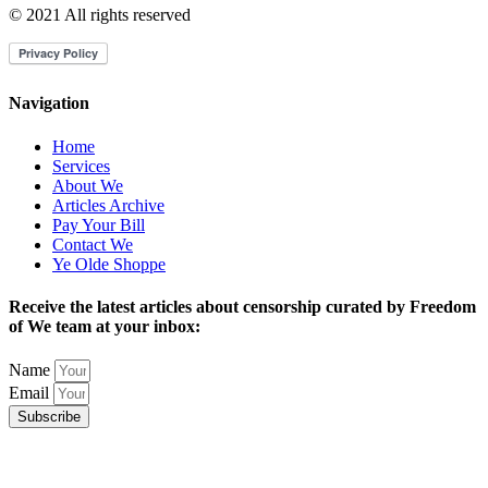
© 2021 All rights reserved
Navigation
Home
Services
About We
Articles Archive
Pay Your Bill
Contact We
Ye Olde Shoppe
Receive the latest articles about censorship curated by Freedom
of We team at your inbox:
Name
Email
Subscribe