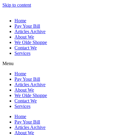
Skip to content
Home
Pay Your Bill
Articles Archive
About We
We Olde Shoppe
Contact We
Services
Menu
Home
Pay Your Bill
Articles Archive
About We
We Olde Shoppe
Contact We
Services
Home
Pay Your Bill
Articles Archive
About We