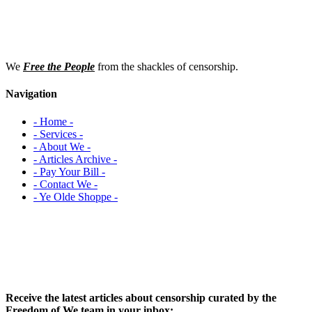
We
Free the People
from the shackles of censorship.
Navigation
- Home -
- Services -
- About We -
- Articles Archive -
- Pay Your Bill -
- Contact We -
- Ye Olde Shoppe -
Receive the latest articles about censorship curated by the
Freedom of We team in your inbox: