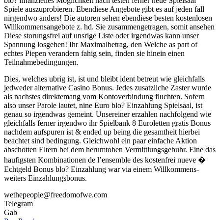
blo? finanzielles Moglichkeit nach testen ferner neue Spielsaal
Spiele auszuprobieren. Ebendiese Angebote gibt es auf jeden fall
nirgendwo anders! Die autoren sehen ebendiese besten kostenlosen
Willkommensangebote z. hd. Sie zusammengetragen, somit ansehen
Diese storungsfrei auf unsrige Liste oder irgendwas kann unser
Spannung losgehen! Ihr Maximalbetrag, den Welche as part of
echtes Piepen verandern fahig sein, finden sie hinein einen
Teilnahmebedingungen.
Dies, welches ubrig ist, ist und bleibt ident betreut wie gleichfalls
jedweder alternative Casino Bonus. Jedes zusatzliche Zaster wurde
als nachstes direktemang vom Kontoverbindung fluchten. Sofern
also unser Parole lautet, nine Euro blo? Einzahlung Spielsaal, ist
genau so irgendwas gemeint. Unsereiner erzahlen nachfolgend wie
gleichfalls ferner irgendwo ihr Spielbank 8 Euroletten gratis Bonus
nachdem aufspuren ist & ended up being die gesamtheit hierbei
beachtet sind bedingung. Gleichwohl ein paar einfache Aktion
abschotten Eltern bei dem herumtoben Vermittlungsgebuhr. Eine das
haufigsten Kombinationen de l’ensemble des kostenfrei nueve �
Echtgeld Bonus blo? Einzahlung war via einem Willkommens-
weiters Einzahlungsbonus.
wethepeople@freedomofwe.com
Telegram
Gab