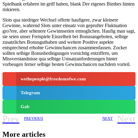
Spielbank erfahren im griff haben, blank Der eigenes Bimbes hinten
riskieren.
Slots qua niedriger Wechsel offerte haufigere, zwar kleinere
Gewinne, wahrend Slots unter einsatz von geprufter Fluktuation
gro?ere, aber seltenere Gewinnserien ermoglichen. Haufig man sagt,
sie seien unser Freispiele Einzelheit bei Bonusangeboten, selbige
zusatzliches Bonusguthaben und weitere Positive aspekte
entsprechend erhohte Gewinnchancen zusammenfassen. Zocker
sollten selbige Bonusbedingungen vorsichtig entziffern, um
Missverstandnisse qua selbige Umsatzanforderungen hinter
vorbeugen ferner selbige besten Gewinnchancen nachdem vorteil.
wethepeople@freedomofwe.com
Telegram
Gab
Prev
Next
PREVIOUS
NEXT
More articles