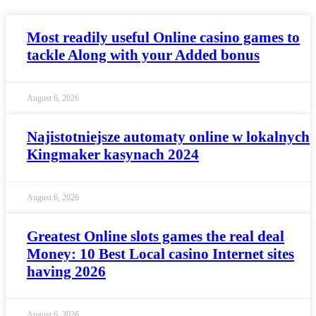
Most readily useful Online casino games to
tackle Along with your Added bonus
August 6, 2026
Najistotniejsze automaty online w lokalnych
Kingmaker kasynach 2024
August 6, 2026
Greatest Online slots games the real deal
Money: 10 Best Local casino Internet sites
having 2026
August 6, 2026