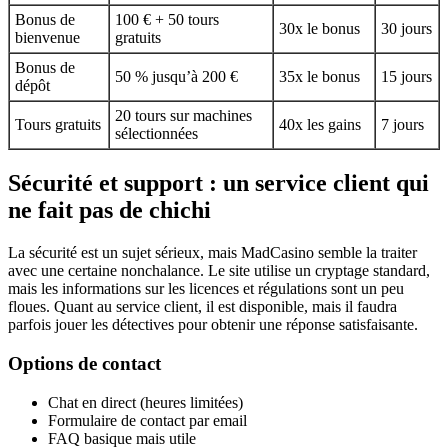
Bonus de
100 € + 50 tours
30x le bonus
30 jours
bienvenue
gratuits
Bonus de
50 % jusqu’à 200 €
35x le bonus
15 jours
dépôt
20 tours sur machines
Tours gratuits
40x les gains
7 jours
sélectionnées
Sécurité et support : un service client qui
ne fait pas de chichi
La sécurité est un sujet sérieux, mais MadCasino semble la traiter
avec une certaine nonchalance. Le site utilise un cryptage standard,
mais les informations sur les licences et régulations sont un peu
floues. Quant au service client, il est disponible, mais il faudra
parfois jouer les détectives pour obtenir une réponse satisfaisante.
Options de contact
Chat en direct (heures limitées)
Formulaire de contact par email
FAQ basique mais utile