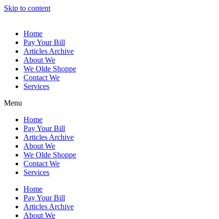
Skip to content
Home
Pay Your Bill
Articles Archive
About We
We Olde Shoppe
Contact We
Services
Menu
Home
Pay Your Bill
Articles Archive
About We
We Olde Shoppe
Contact We
Services
Home
Pay Your Bill
Articles Archive
About We