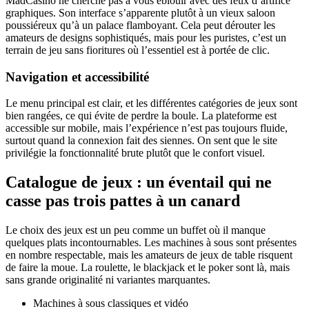
MadCasino ne cherche pas à vous éblouir avec des feux d’artifice
graphiques. Son interface s’apparente plutôt à un vieux saloon
poussiéreux qu’à un palace flamboyant. Cela peut dérouter les
amateurs de designs sophistiqués, mais pour les puristes, c’est un
terrain de jeu sans fioritures où l’essentiel est à portée de clic.
Navigation et accessibilité
Le menu principal est clair, et les différentes catégories de jeux sont
bien rangées, ce qui évite de perdre la boule. La plateforme est
accessible sur mobile, mais l’expérience n’est pas toujours fluide,
surtout quand la connexion fait des siennes. On sent que le site
privilégie la fonctionnalité brute plutôt que le confort visuel.
Catalogue de jeux : un éventail qui ne
casse pas trois pattes à un canard
Le choix des jeux est un peu comme un buffet où il manque
quelques plats incontournables. Les machines à sous sont présentes
en nombre respectable, mais les amateurs de jeux de table risquent
de faire la moue. La roulette, le blackjack et le poker sont là, mais
sans grande originalité ni variantes marquantes.
Machines à sous classiques et vidéo