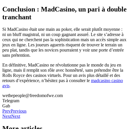
Conclusion : MadCasino, un pari à double
tranchant
Si MadCasino était une main au poker, elle serait plutôt moyenne :
ni un bluff magistral, ni un coup gagnant assuré. Le site s’adresse à
ceux qui ne cherchent pas la sophistication mais un accès simple aux
jeux en ligne. Les joueurs aguerris risquent de trouver le terrain un
peu plat, tandis que les novices pourraient y voir une porte d’entrée
sans prétention.
En définitive, MadCasino ne révolutionne pas le monde du jeu en
ligne, mais il remplit son rôle avec honnêteté, sans prétendre être la
Rolls Royce des casinos virtuels. Pour un avis plus détaillé et des
retours d’expérience, n’hésitez pas à consulter le
madcasino casino
avis
.
wethepeople@freedomofwe.com
Telegram
Gab
Prev
Previous
Next
Next
More articles