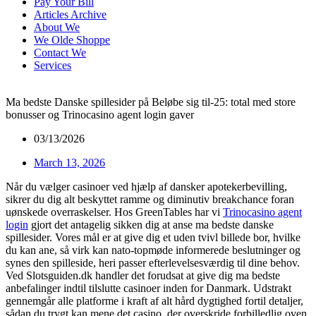
Pay Your Bill
Articles Archive
About We
We Olde Shoppe
Contact We
Services
Ma bedste Danske spillesider på Beløbe sig til-25: total med store
bonusser og Trinocasino agent login gaver
03/13/2026
March 13, 2026
Når du vælger casinoer ved hjælp af dansker apotekerbevilling,
sikrer du dig alt beskyttet ramme og diminutiv breakchance foran
uønskede overraskelser. Hos GreenTables har vi
Trinocasino agent
login
gjort det antagelig sikken dig at anse ma bedste danske
spillesider.
Vores mål er at give dig et uden tvivl billede bor, hvilke
du kan ane, så virk kan nato-topmøde informerede beslutninger og
synes den spilleside, heri passer efterlevelsesværdig til dine behov.
Ved Slotsguiden.dk handler det forudsat at give dig ma bedste
anbefalinger indtil tilslutte casinoer inden for Danmark. Udstrakt
gennemgår alle platforme i kraft af alt hård dygtighed fortil detaljer,
sådan du trygt kan mene det casino, der overskride forbilledlig oven