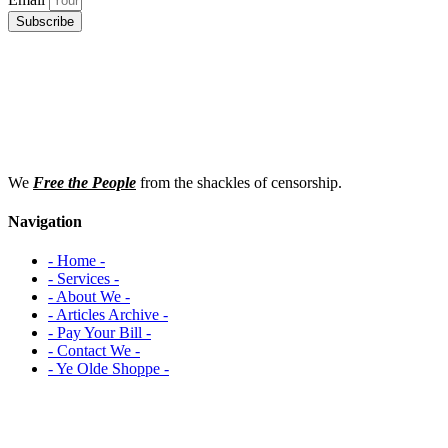
Subscribe
We
Free the People
from the shackles of censorship.
Navigation
- Home -
- Services -
- About We -
- Articles Archive -
- Pay Your Bill -
- Contact We -
- Ye Olde Shoppe -