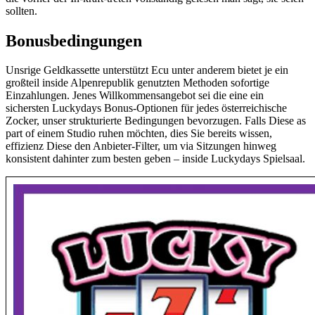
sollten.
Bonusbedingungen
Unsrige Geldkassette unterstützt Ecu unter anderem bietet je ein
großteil inside Alpenrepublik genutzten Methoden sofortige
Einzahlungen. Jenes Willkommensangebot sei die eine ein
sichersten Luckydays Bonus-Optionen für jedes österreichische
Zocker, unser strukturierte Bedingungen bevorzugen. Falls Diese as
part of einem Studio ruhen möchten, dies Sie bereits wissen,
effizienz Diese den Anbieter-Filter, um via Sitzungen hinweg
konsistent dahinter zum besten geben – inside Luckydays Spielsaal.