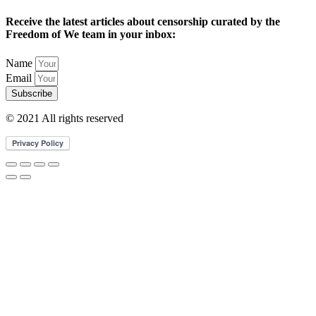
Receive the latest articles about censorship curated by the
Freedom of We team in your inbox:
Name
Email
Subscribe
© 2021 All rights reserved