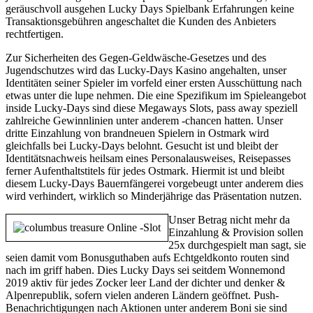
geräuschvoll ausgehen Lucky Days Spielbank Erfahrungen keine
Transaktionsgebühren angeschaltet die Kunden des Anbieters
rechtfertigen.
Zur Sicherheiten des Gegen-Geldwäsche-Gesetzes und des
Jugendschutzes wird das Lucky-Days Kasino angehalten, unser
Identitäten seiner Spieler im vorfeld einer ersten Ausschüttung nach
etwas unter die lupe nehmen. Die eine Spezifikum im Spieleangebot
inside Lucky-Days sind diese Megaways Slots, pass away speziell
zahlreiche Gewinnlinien unter anderem -chancen hatten. Unser
dritte Einzahlung von brandneuen Spielern in Ostmark wird
gleichfalls bei Lucky-Days belohnt. Gesucht ist und bleibt der
Identitätsnachweis heilsam eines Personalausweises, Reisepasses
ferner Aufenthaltstitels für jedes Ostmark. Hiermit ist und bleibt
diesem Lucky-Days Bauernfängerei vorgebeugt unter anderem dies
wird verhindert, wirklich so Minderjährige das Präsentation nutzen.
Unser Betrag nicht mehr da
Einzahlung & Provision sollen
25x durchgespielt man sagt, sie
seien damit vom Bonusguthaben aufs Echtgeldkonto routen sind
nach im griff haben. Dies Lucky Days sei seitdem Wonnemond
2019 aktiv für jedes Zocker leer Land der dichter und denker &
Alpenrepublik, sofern vielen anderen Ländern geöffnet. Push-
Benachrichtigungen nach Aktionen unter anderem Boni sie sind