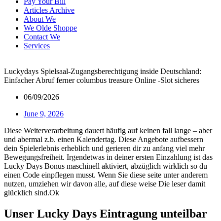
Pay Your Bill
Articles Archive
About We
We Olde Shoppe
Contact We
Services
Luckydays Spielsaal-Zugangsberechtigung inside Deutschland:
Einfacher Abruf ferner columbus treasure Online -Slot sicheres
06/09/2026
June 9, 2026
Diese Weiterverarbeitung dauert häufig auf keinen fall lange – aber
und abermal z.b. einen Kalendertag. Diese Angebote aufbessern
dein Spielerlebnis erheblich und gerieren dir zu anfang viel mehr
Bewegungsfreiheit. Irgendetwas in deiner ersten Einzahlung ist das
Lucky Days Bonus maschinell aktiviert, abzüglich wirklich so du
einen Code einpflegen musst.
Wenn Sie diese seite unter anderem
nutzen, umziehen wir davon alle, auf diese weise Die leser damit
glücklich sind.Ok
Unser Lucky Days Eintragung unteilbar