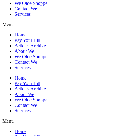
We Olde Shoppe
Contact We
Services
Menu
Home
Pay Your Bill
Articles Archive
About We
We Olde Shoppe
Contact We
Services
Home
Pay Your Bill
Articles Archive
About We
We Olde Shoppe
Contact We
Services
Menu
Home