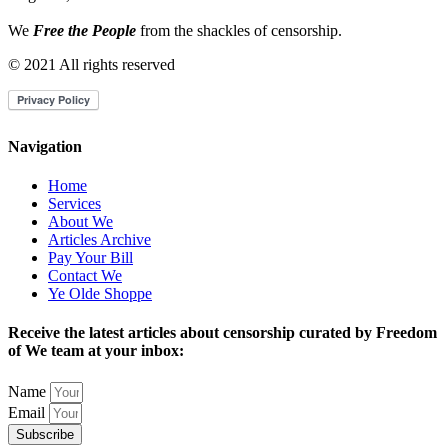
We
Free the People
from the shackles of censorship.
© 2021 All rights reserved
Navigation
Home
Services
About We
Articles Archive
Pay Your Bill
Contact We
Ye Olde Shoppe
Receive the latest articles about censorship curated by Freedom
of We team at your inbox:
Name
Email
Subscribe