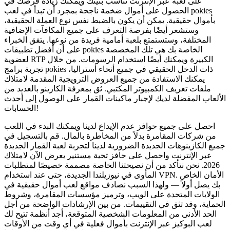
على لعبة عبر الإنترنت تناسب بنيتك ويمكنك زيادة فرصك في
الحصول على أموال ضخمة ناجحة بمجرد أن تبدأ في لعب pokies
بأموال حقيقية. يمكن أن يكون بالضبط نفس نوع العملة الحقيقية،
وستشعر أيضًا بفرصة التعرف على جميع المكافآت الإضافية
المختلفة، وستستمتع بلعبة أمامية فريدة من نوعها. يتفق الخبراء
على أن أفضل تطبيقات pokies الخاصة بك هي تلك المخصصة
لعضوية RTP الكبيرة ويمكنك أيضًا استخدام الرسومات. من خلال
تجربة برامج pokies ذات الدخل الحقيقي في جميع أنحاء أستراليا،
يمكنك الاستفادة من جميع العروض الترويجية المقدمة لامتلاك
ملفات تعريف الكمبيوتر المكتبي. ثق بمعرفة الكازينو بالعديد من
الألعاب المفضلة لديك لإجبار ماكينات القمار على الوصول إلى أحدث
الحسابات!
احصل على جميع حوافز عدم الإيداع لدينا ويمكنك البدء في اللعب
من شركات المقامرة بدلاً من المخاطرة بالمال. قم بالتسجيل في
جميع الكازينوهات الجديدة الضرورية لدينا لتجربة لعبة القمار الجديدة
عبر الإنترنت واحصل على حافز تحية مستنير يعرض الآن لامتلاك
2026. نحن نتأكد من أن نصيحتنا الخاصة مصممة خصيصًا لمتطلبات
المأوى في نيوزيلندا الجديدة، حتى عند استخدام VPN. الأمان الخاص
بك يصل أولاً — ولهذا السبب نصادف مواقع لعب أموال حقيقية في
الولايات المتحدة على الويب، وترميز مؤسسات المقامرة، وشروط
الحماية، وقد تثق في التقييمات. من بين الإرشادات الواضحة من أجل
الحد الأدنى من المعلومات الشخصية المتوقعة، أجد أنظمة تتيح لك
لعب البوكيز عبر الإنترنت بأموال فعلية في أي وقت من الأوقات