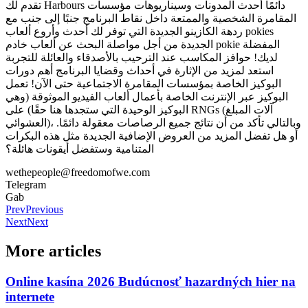
تقدم لك Harbours دائمًا أحدث المدونات وسيناريوهات مؤسسات
المقامرة الشخصية والممتعة داخل نقاط البرنامج جنبًا إلى جنب مع
ردهة الكازينو الجديدة التي توفر لك أحدث وأروع ألعاب pokies
الجديدة من أجل مواصلة البحث عن ألعاب خادم pokie المفضلة
لديك! حوافز المكاسب عند الترحيب بالأصدقاء والعائلة للتجربة
استعد لمزيد من الإثارة في أحداث وقضايا البرنامج أهم دورات
البوكيز الخاصة بمؤسسات المقامرة الاجتماعية حتى الآن! تعمل
البوكيز عبر الإنترنت الخاصة بأعمال ألعاب الفيديو الموثوقة (وهي
البوكيز الوحيدة التي ستجدها هنا حقًا) على RNGs (آلات المبلغ
العشوائي)، وبالتالي تأكد من أن نتائج جميع الرصاصات معقولة دائمًا.
أو هل تفضل المزيد من العروض الإضافية الجديدة مثل هذه البكرات
المتنامية وستفضل أيقونات هائلة؟
wethepeople@freedomofwe.com
Telegram
Gab
Prev
Previous
Next
Next
More articles
Online kasína 2026 Budúcnosť hazardných hier na
internete