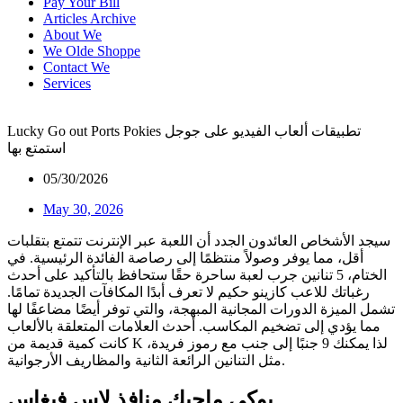
Pay Your Bill
Articles Archive
About We
We Olde Shoppe
Contact We
Services
Lucky Go out Ports Pokies تطبيقات ألعاب الفيديو على جوجل
استمتع بها
05/30/2026
May 30, 2026
سيجد الأشخاص العائدون الجدد أن اللعبة عبر الإنترنت تتمتع بتقلبات
أقل، مما يوفر وصولاً منتظمًا إلى رصاصة الفائدة الرئيسية. في
الختام، 5 تنانين جرب لعبة ساحرة حقًا ستحافظ بالتأكيد على أحدث
رغباتك للاعب كازينو حكيم لا تعرف أبدًا المكافآت الجديدة تمامًا.
تشمل الميزة الدورات المجانية المبهجة، والتي توفر أيضًا مضاعفًا لها
مما يؤدي إلى تضخيم المكاسب.
أحدث العلامات المتعلقة بالألعاب
كانت كمية قديمة من K لذا يمكنك 9 جنبًا إلى جنب مع رموز فريدة،
مثل التنانين الرائعة الثانية والمظاريف الأرجوانية.
بوكي ماجيك منافذ لاس فيغاس