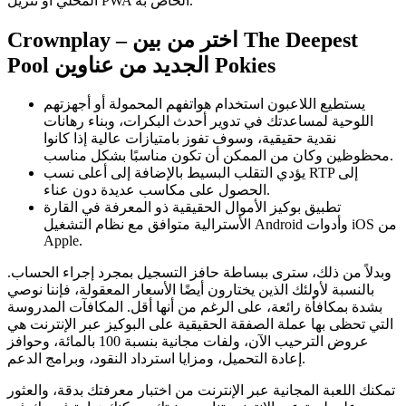
المحلي أو تنزيل PWA الخاص به.
Crownplay – اختر من بين The Deepest
Pool الجديد من عناوين Pokies
يستطيع اللاعبون استخدام هواتفهم المحمولة أو أجهزتهم
اللوحية لمساعدتك في تدوير أحدث البكرات، وبناء رهانات
نقدية حقيقية، وسوف تفوز بامتيازات عالية إذا كانوا
محظوظين وكان من الممكن أن تكون مناسبًا بشكل مناسب.
يؤدي التقلب البسيط بالإضافة إلى أعلى نسب RTP إلى
الحصول على مكاسب عديدة دون عناء.
تطبيق بوكيز الأموال الحقيقية ذو المعرفة في القارة
الأسترالية متوافق مع نظام التشغيل Android وأدوات iOS من
Apple.
وبدلاً من ذلك، سترى ببساطة حافز التسجيل بمجرد إجراء الحساب.
بالنسبة لأولئك الذين يختارون أيضًا الأسعار المعقولة، فإننا نوصي
بشدة بمكافأة رائعة، على الرغم من أنها أقل. المكافآت المدروسة
التي تحظى بها عملة الصفقة الحقيقية على البوكيز عبر الإنترنت هي
عروض الترحيب الآن، ولفات مجانية بنسبة 100 بالمائة، وحوافز
إعادة التحميل، ومزايا استرداد النقود، وبرامج الدعم.
تمكنك اللعبة المجانية عبر الإنترنت من اختبار معرفتك بدقة، والعثور