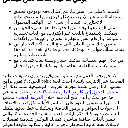
بوجود تطبيق pokies للعملة الأصلي في أستراليا، يتم إكمال
استخدام اللعبة عبر الإنترنت بشكل فردي من المتصفح، لذلك
لا تحتاج إلى تثبيت أي شيء على الهاتف المحمول.
الشيء الجيد من pokies على الويب هو البحث عن الجديد
ويمكنك الاستمتاع باللعب عبر الإنترنت، مع ألعاب تحفيزية
متنوعة أو أرقام الفوز بالجائزة الكبرى أو غيرها من الألعاب.
يتضمن ذلك ميزة البدائل التي تتيح لك بالتأكيد الاختيار بين
Grand Enchanting Orbs أو Grand Respins عندما تمتلك حوالي
ثلاث نقاط متناثرة.
من خلال فهم التقلبات، يمكنك اختيار وسيلة لعب تتماشى مع
بنية الاستمتاع العامة الخاصة بك ويمكنك التعرض للتحمل.
لا، نحن نحب العمل مع منشئين موثوقين يديرون تطبيقات عالية
الجودة. لا تقوم برامج pokie المجانية عبر الإنترنت بإنشاء أحدث لعبة
بنفسها. كما أوصي بشدة بتجربة العروض التوضيحية لمساعدتك أي
i24slot تسجيل الدخول إلى كازينو الامارات
شخص جديد تمامًا في
العربية المتحدة
مجتمع pokie. هذا هو المكان الذي يتيح لك فيه
العرض التوضيحي التعود على العناصر الأولية لكل لعبة، بالإضافة
إلى جولات الحوافز والرموز الخاصة وتشكيلات خط الدفع. يمكنك
إلقاء نظرة ويمكنك ذكر آليات اللعب التلقائية الجديدة تمامًا والتي
تتميز بألعاب إضافية مباشرة. تمنحك البوكيز التقدمية تفضيلات
لامتلاك لعبة عالية المخاطر وجوائز عالية وإمكانية متابعة الجوائز