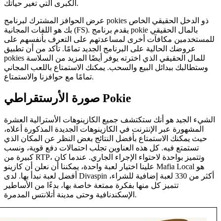
الكبرى التي تغير حياتك.
عرض الحوافز المشترك لبرنامج pokies ذو الدخل الحقيقي الخاص
بك هو اللفات المجانية (FS). يقدم برنامج pokie بالمال الحقيقي
للمستخدمين مكافآت أخرى لمساعدتهم على التعرف بأنفسهم على
عروضك الحالية على البرنامج الجديد تمامًا. تأكد من أن تطبيق
pokies للمال الحقيقي الذي اخترته يوفر أيضًا المزيد من السلاسة
وستطالبك ببدائل البيع والسحب. يمكنك الاستمتاع باللعب المجاني
تمامًا مع حوافزنا والاستمتاع.
صورة الأرستقراطي Pokie
الشيء الجيد هو أنك ستكتشف جميع الكازينوهات الأسترالية العشرة
المشهورة عبر الإنترنت في الكازينوهات الجديدة المذكورة أعلاه،
حيث يمكنك الاستمتاع بأفضل النتائج بغض النظر عن المكان الذي
تستمتع فيه. كل هذه العناوين تجلب احتمالات دفع قوية، ونسب
كبيرة من RTP، وتتميز بواحدة لاحتواء الإجراء الجاري. عندما كان
علينا اختيار لعبة واحدة، يمكننا أن نعلن أن كازينو Mafia Local هو
أفضل لعبة نبدأ بها. لدى Divaspin أكثر من 330 لعبة إضافية للشراء،
تتميز كل منها بفكرة ممتعة خاصة بها، بدءًا من الأساطير
الإسكندنافية وحتى مدينة أتلانتس المدمرة.