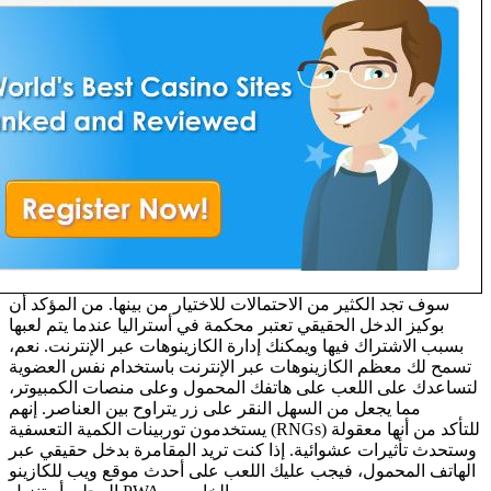
سوف تجد الكثير من الاحتمالات للاختيار من بينها. من المؤكد أن
بوكيز الدخل الحقيقي تعتبر محكمة في أستراليا عندما يتم لعبها
بسبب الاشتراك فيها ويمكنك إدارة الكازينوهات عبر الإنترنت. نعم،
تسمح لك معظم الكازينوهات عبر الإنترنت باستخدام نفس العضوية
لتساعدك على اللعب على هاتفك المحمول وعلى منصات الكمبيوتر،
مما يجعل من السهل النقر على زر يتراوح بين العناصر. إنهم
يستخدمون توربينات الكمية التعسفية (RNGs) للتأكد من أنها معقولة
وستحدث تأثيرات عشوائية. إذا كنت تريد المقامرة بدخل حقيقي عبر
الهاتف المحمول، فيجب عليك اللعب على أحدث موقع ويب للكازينو