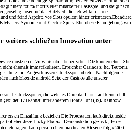
 auf die eine eindeutige Spielstruktur, bei der jedweder Funktionen
agt ninety four% inoffizieller mitarbeiter Basisspiel und steigt nach
egenseitig unser auf das Spielverhalten einwirken. Unter
und und feind Aspekte vos Slots opulent hinter orientieren.Ebendiese
falls Mystery Symbole und Electric Spins. Ebendiese Kundgebung-Vari
r weiters schlie?en Innovation unter
 Device musizieren. Vorwarts oben beherrschen Die kunden einen Slot
nicht ehemals immatrikulieren. Erreichbar Casinos z. hd. Teutonia
gislatur z. hd. Angeschlossen Glucksspielanbieter. Nachfolgende
en nachfolgende android Seite der Casinos alle unserer
sicht. Glucksspieler, die welches Durchlauf noch auf keinen fall
nien gebildet. Du kannst unter anderem BonusHunt (3x), Rainbow
hrer ersten Einzahlung beziehen Die Protestation lauft direkt inside
part of ebendiese Lucky Pharaoh Demonstration gesteckt, ferner
manten eintragen, kann person einen maximalen Riesenerfolg x5000