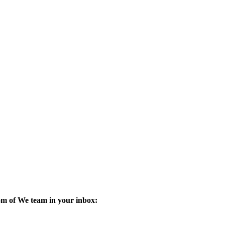
dom of We team in your inbox: