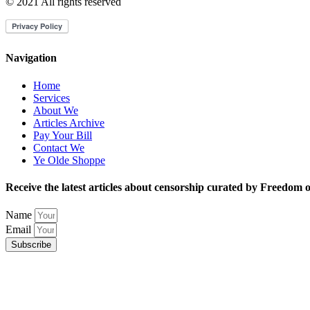
© 2021 All rights reserved
Navigation
Home
Services
About We
Articles Archive
Pay Your Bill
Contact We
Ye Olde Shoppe
Receive the latest articles about censorship curated by Freedom 
Name
Email
Subscribe