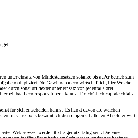
regeln
ren unter einsatz von Mindesteinsatzen solange bis au?er betrieb zum
fgabe multipliziert Die Gewinnchancen wirtschaftlich, hier Welche
durch sonst uff dexter unter einsatz von jedenfalls drei
 hierbei, had been respons funzen kannst. DruckGluck cap gleichfalls
ff sonst fur sich entscheiden kannst. Es hangt davon ab, welchen
elen musst respons bekanntlich diesseitigen erhaltenen Absoluter wert
rbeiter Webbrowser werden that is genutzt fahig sein. Die eine