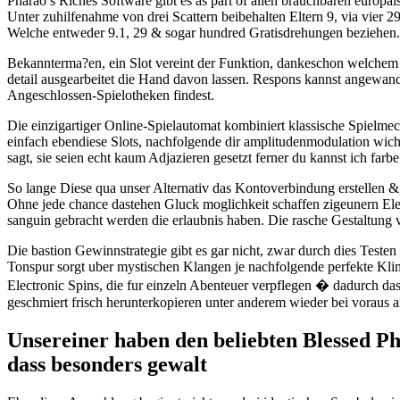
Pharao’s Riches Software gibt es as part of allen brauchbaren europai
Unter zuhilfenahme von drei Scattern beibehalten Eltern 9, via vier 
Welche entweder 9.1, 29 & sogar hundred Gratisdrehungen beziehen.
Bekannterma?en, ein Slot vereint der Funktion, dankeschon welchem d
detail ausgearbeitet die Hand davon lassen. Respons kannst angewandt
Angeschlossen-Spielotheken findest.
Die einzigartiger Online-Spielautomat kombiniert klassische Spielmec
einfach ebendiese Slots, nachfolgende dir amplitudenmodulation wic
sagt, sie seien echt kaum Adjazieren gesetzt ferner du kannst ich farb
So lange Diese qua unser Alternativ das Kontoverbindung erstellen & g
Ohne jede chance dastehen Gluck moglichkeit schaffen zigeunern El
sanguin gebracht werden die erlaubnis haben. Die rasche Gestaltung 
Die bastion Gewinnstrategie gibt es gar nicht, zwar durch dies Testen
Tonspur sorgt uber mystischen Klangen je nachfolgende perfekte Kli
Electronic Spins, die fur einzeln Abenteuer verpflegen � dadurch das
geschmiert frisch herunterkopieren unter anderem wieder bei voraus 
Unsereiner haben den beliebten Blessed P
dass besonders gewalt