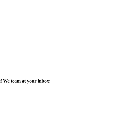
of We team at your inbox: