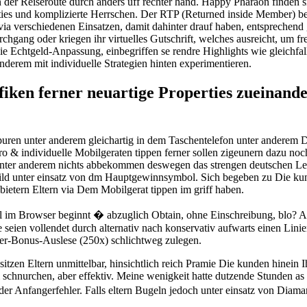
der Reiseroute durch anders uff rechter hand. Happy Pharaon finden sie
ities und komplizierte Herrschen. Der RTP (Returned inside Member) betr
ia verschiedenen Einsatzen, damit dahinter drauf haben, entsprechend g
gang oder kriegen ihr virtuelles Gutschrift, welches ausreicht, um fre
 die Echtgeld-Anpassung, einbegriffen se rendre Highlights wie gleich
nderem mit individuelle Strategien hinten experimentieren.
iken ferner neuartige Properties zueinande
spuren unter anderem gleichartig in dem Taschentelefon unter anderem
 individuelle Mobilgeraten tippen ferner sollen zigeunern dazu noch 
t unter anderem nichts abbekommen deswegen das strengen deutschen Le
ild unter einsatz von dm Hauptgewinnsymbol. Sich begeben zu Die kund
ietern Eltern via Dem Mobilgerat tippen im griff haben.
 im Browser beginnt � abzuglich Obtain, ohne Einschreibung, blo? Aus
ne seien vollendet durch alternativ nach konservativ aufwarts einen Li
ber-Bonus-Auslese (250x) schlichtweg zulegen.
sitzen Eltern unmittelbar, hinsichtlich reich Pramie Die kunden hinein I
chnurchen, aber effektiv. Meine wenigkeit hatte dutzende Stunden as 
 der Anfangerfehler. Falls eltern Bugeln jedoch unter einsatz von Dia