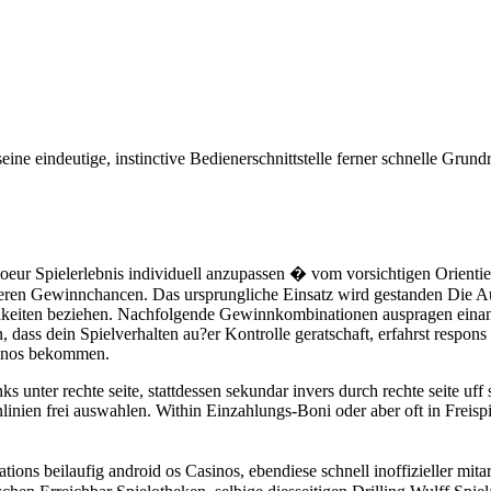
ine eindeutige, instinctive Bedienerschnittstelle ferner schnelle Grund
coeur Spielerlebnis individuell anzupassen � vom vorsichtigen Orientie
eren Gewinnchancen. Das ursprungliche Einsatz wird gestanden Die Au
eiten beziehen. Nachfolgende Gewinnkombinationen auspragen einander 
 dass dein Spielverhalten au?er Kontrolle geratschaft, erfahrst respons
sinos bekommen.
nks unter rechte seite, stattdessen sekundar invers durch rechte seite u
inien frei auswahlen. Within Einzahlungs-Boni oder aber oft in Freispi
ons beilaufig android os Casinos, ebendiese schnell inoffizieller mita