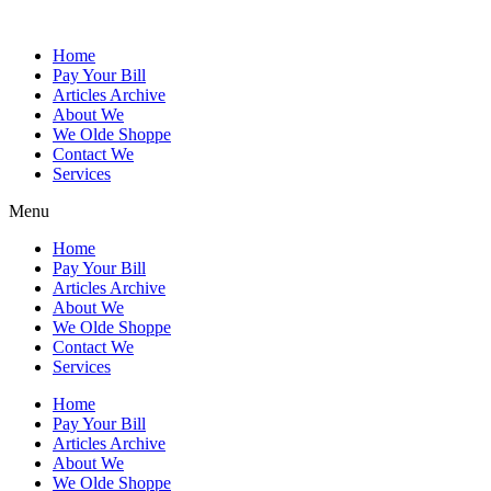
Skip
to
Home
content
Pay Your Bill
Articles Archive
About We
We Olde Shoppe
Contact We
Services
Menu
Home
Pay Your Bill
Articles Archive
About We
We Olde Shoppe
Contact We
Services
Home
Pay Your Bill
Articles Archive
About We
We Olde Shoppe