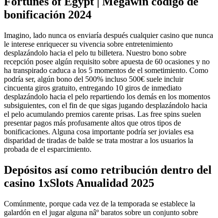
Fortunes of Egypt | Megawin código de
bonificación 2024
Imagino, lado nunca os enviaría después cualquier casino que nunca
le interese enriquecer su vivencia sobre entretenimiento
desplazándolo hacia el pelo tu billetera. Nuestro bono sobre
recepción posee algún requisito sobre apuesta de 60 ocasiones y no
ha transpirado caduca a los 5 momentos de el sometimiento. Como
podrí­a ser, algún bono del 500% incluso 500€ suele incluir
cincuenta giros gratuito, entregando 10 giros de inmediato
desplazándolo hacia el pelo repartiendo los demás en los momentos
subsiguientes, con el fin de que sigas jugando desplazándolo hacia
el pelo acumulando premios carente prisas. Las free spins suelen
presentar pagos más profusamente altos que otros tipos de
bonificaciones. Alguna cosa importante podrí­a ser joviales esa
disparidad de tiradas de balde se trata mostrar a los usuarios la
probada de el esparcimiento.
Depósitos así­ como retribución dentro del
casino 1xSlots Anualidad 2025
Comúnmente, porque cada vez de la temporada se establece la
galardón en el jugar alguna nâº baratos sobre un conjunto sobre