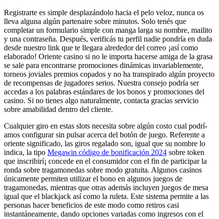
Registrarte es simple desplazándolo hacia el pelo veloz, nunca os
lleva alguna algún partenaire sobre minutos. Solo tenés que
completar un formulario simple con manga larga su nombre, mailito
y una contraseña. Después, verificás tu perfil nadie pondrí­a en duda
desde nuestro link que te llegara alrededor del correo ¡así­ como
elaborado! Oriente casino si no le importa hacerse amiga de la grasa
se sale para encontrarse promociones dinámicas invariablemente,
torneos joviales premios copados y no ha transpirado algún proyecto
de recompensas de jugadores serios. Nuestra consejo podrí­a ser
accedas a los palabras estándares de los bonos y promociones del
casino. Si no tienes algo naturalmente, contacta gracias servicio
sobre amabilidad dentro del cliente.
Cualquier giro en estas slots necesita sobre algún costo cual podrí­
amos configurar sin pulsar acerca del botón de juego. Referente a
oriente significado, las giros regalado son, igual que su nombre lo
indica, la tipo
Megawin código de bonificación 2024
sobre token
que inscribirí¡ concede en el consumidor con el fin de participar la
ronda sobre tragamonedas sobre modo gratuita. Algunos casinos
únicamente permiten utilizar el bono en algunos juegos de
tragamonedas, mientras que otras además incluyen juegos de mesa
igual que el blackjack así­ como la ruleta. Este sistema permite a las
personas hacer beneficios de este modo­ como retiros casi
instantáneamente, dando opciones variadas como ingresos con el