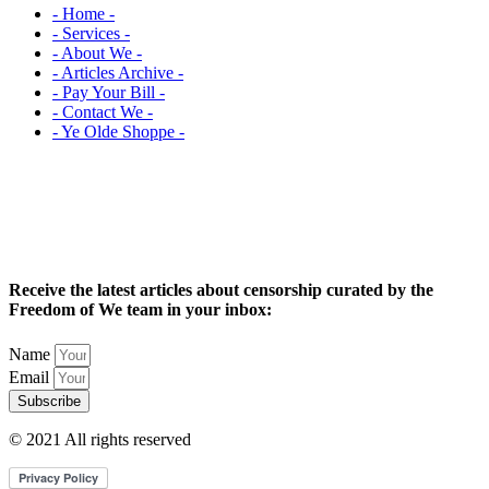
- Home -
- Services -
- About We -
- Articles Archive -
- Pay Your Bill -
- Contact We -
- Ye Olde Shoppe -
Receive the latest articles about censorship curated by the
Freedom of We team in your inbox:
Name
Email
Subscribe
© 2021 All rights reserved