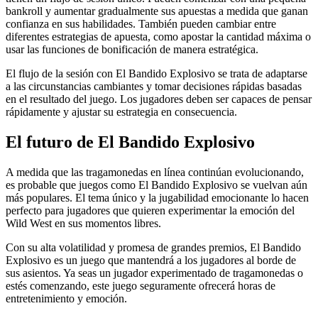
bankroll y aumentar gradualmente sus apuestas a medida que ganan
confianza en sus habilidades. También pueden cambiar entre
diferentes estrategias de apuesta, como apostar la cantidad máxima o
usar las funciones de bonificación de manera estratégica.
El flujo de la sesión con El Bandido Explosivo se trata de adaptarse
a las circunstancias cambiantes y tomar decisiones rápidas basadas
en el resultado del juego. Los jugadores deben ser capaces de pensar
rápidamente y ajustar su estrategia en consecuencia.
El futuro de El Bandido Explosivo
A medida que las tragamonedas en línea continúan evolucionando,
es probable que juegos como El Bandido Explosivo se vuelvan aún
más populares. El tema único y la jugabilidad emocionante lo hacen
perfecto para jugadores que quieren experimentar la emoción del
Wild West en sus momentos libres.
Con su alta volatilidad y promesa de grandes premios, El Bandido
Explosivo es un juego que mantendrá a los jugadores al borde de
sus asientos. Ya seas un jugador experimentado de tragamonedas o
estés comenzando, este juego seguramente ofrecerá horas de
entretenimiento y emoción.