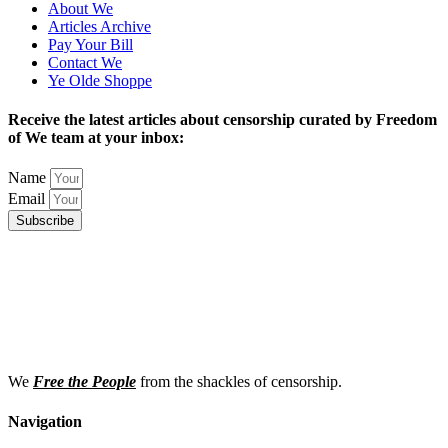
About We
Articles Archive
Pay Your Bill
Contact We
Ye Olde Shoppe
Receive the latest articles about censorship curated by Freedom
of We team at your inbox:
Name
Email
Subscribe
We
Free the People
from the shackles of censorship.
Navigation