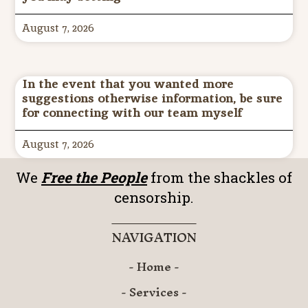
August 7, 2026
In the event that you wanted more
suggestions otherwise information, be sure
for connecting with our team myself
August 7, 2026
We
Free the People
from the shackles of
censorship.
NAVIGATION
- Home -
- Services -