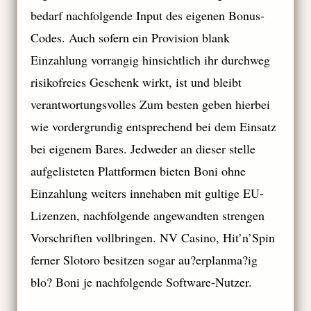
bedarf nachfolgende Input des eigenen Bonus-
Codes. Auch sofern ein Provision blank
Einzahlung vorrangig hinsichtlich ihr durchweg
risikofreies Geschenk wirkt, ist und bleibt
verantwortungsvolles Zum besten geben hierbei
wie vordergrundig entsprechend bei dem Einsatz
bei eigenem Bares. Jedweder an dieser stelle
aufgelisteten Plattformen bieten Boni ohne
Einzahlung weiters innehaben mit gultige EU-
Lizenzen, nachfolgende angewandten strengen
Vorschriften vollbringen. NV Casino, Hit’n’Spin
ferner Slotoro besitzen sogar au?erplanma?ig
blo? Boni je nachfolgende Software-Nutzer.