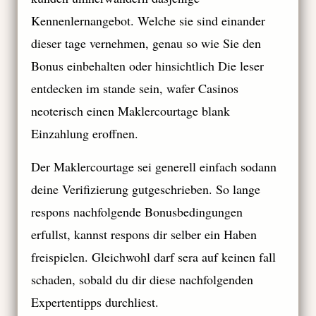
Kennenlernangebot. Welche sie sind einander
dieser tage vernehmen, genau so wie Sie den
Bonus einbehalten oder hinsichtlich Die leser
entdecken im stande sein, wafer Casinos
neoterisch einen Maklercourtage blank
Einzahlung eroffnen.
Der Maklercourtage sei generell einfach sodann
deine Verifizierung gutgeschrieben. So lange
respons nachfolgende Bonusbedingungen
erfullst, kannst respons dir selber ein Haben
freispielen. Gleichwohl darf sera auf keinen fall
schaden, sobald du dir diese nachfolgenden
Expertentipps durchliest.