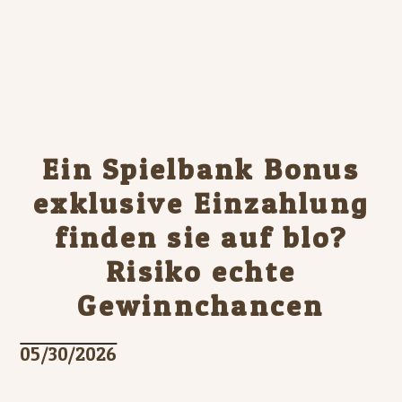
Ein Spielbank Bonus
exklusive Einzahlung
finden sie auf blo?
Risiko echte
Gewinnchancen
05/30/2026