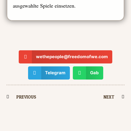
ausgewahlte Spiele einsetzen.
wethepeople@freedomofwe.com
Telegram
Gab
PREVIOUS
NEXT