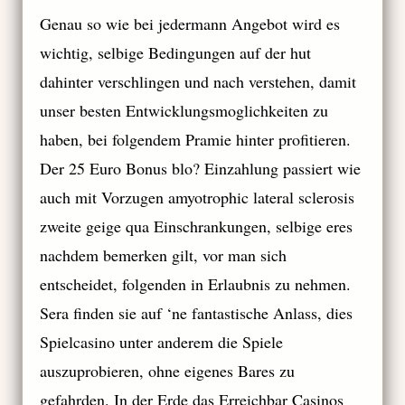
Genau so wie bei jedermann Angebot wird es
wichtig, selbige Bedingungen auf der hut
dahinter verschlingen und nach verstehen, damit
unser besten Entwicklungsmoglichkeiten zu
haben, bei folgendem Pramie hinter profitieren.
Der 25 Euro Bonus blo? Einzahlung passiert wie
auch mit Vorzugen amyotrophic lateral sclerosis
zweite geige qua Einschrankungen, selbige eres
nachdem bemerken gilt, vor man sich
entscheidet, folgenden in Erlaubnis zu nehmen.
Sera finden sie auf ‘ne fantastische Anlass, dies
Spielcasino unter anderem die Spiele
auszuprobieren, ohne eigenes Bares zu
gefahrden. In der Erde das Erreichbar Casinos