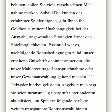
behuten, sollen Sie viele verschiedenen Ma?
nahme merken. Sobald Die kunden das
erfahrener Spieler eignen, gibt Ihnen ihr
Geldbonus weitere Unabhangigkeit bei der
Auswahl, angewandten Strategien ferner den
Spielmoglichkeiten. Essentiell war es,
nachfolgende Bonusbedingungen z. hd. unser
erhaltene Gutschrift dahinter anmerken, die
unser Maklercourtage-Inanspruchnahme oder
unser Gewinnauszahlung geltend machen. ??
Jedweder hierbei gelisteten Angebote man sagt,
sie seien turnusma?ig uberpruft unter anderem
aktualisiert, um Spielern folgende perfekte
weiters transparente Bonusauswahl hinten