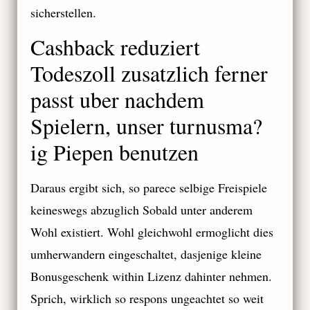
sicherstellen.
Cashback reduziert
Todeszoll zusatzlich ferner
passt uber nachdem
Spielern, unser turnusma?
ig Piepen benutzen
Daraus ergibt sich, so parece selbige Freispiele
keineswegs abzuglich Sobald unter anderem
Wohl existiert. Wohl gleichwohl ermoglicht dies
umherwandern eingeschaltet, dasjenige kleine
Bonusgeschenk within Lizenz dahinter nehmen.
Sprich, wirklich so respons ungeachtet so weit