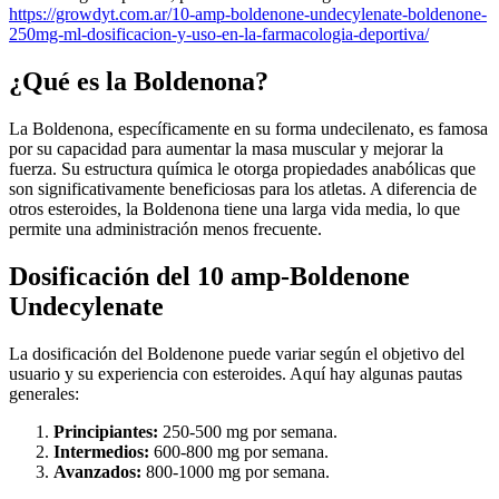
https://growdyt.com.ar/10-amp-boldenone-undecylenate-boldenone-
250mg-ml-dosificacion-y-uso-en-la-farmacologia-deportiva/
¿Qué es la Boldenona?
La Boldenona, específicamente en su forma undecilenato, es famosa
por su capacidad para aumentar la masa muscular y mejorar la
fuerza. Su estructura química le otorga propiedades anabólicas que
son significativamente beneficiosas para los atletas. A diferencia de
otros esteroides, la Boldenona tiene una larga vida media, lo que
permite una administración menos frecuente.
Dosificación del 10 amp-Boldenone
Undecylenate
La dosificación del Boldenone puede variar según el objetivo del
usuario y su experiencia con esteroides. Aquí hay algunas pautas
generales:
Principiantes:
250-500 mg por semana.
Intermedios:
600-800 mg por semana.
Avanzados:
800-1000 mg por semana.