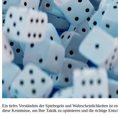
Ein tiefes Verständnis der Spielregeln und Wahrscheinlichkeiten ist 
diese Kenntnisse, um Ihre Taktik zu optimieren und die richtige Ents