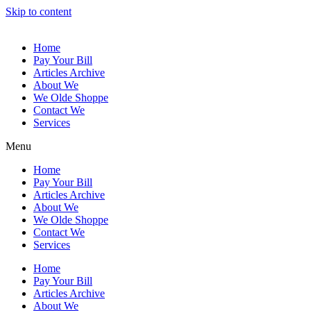
Skip to content
Home
Pay Your Bill
Articles Archive
About We
We Olde Shoppe
Contact We
Services
Menu
Home
Pay Your Bill
Articles Archive
About We
We Olde Shoppe
Contact We
Services
Home
Pay Your Bill
Articles Archive
About We