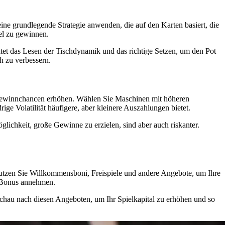
ine grundlegende Strategie anwenden, die auf den Karten basiert, die
el zu gewinnen.
altet das Lesen der Tischdynamik und das richtige Setzen, um den Pot
h zu verbessern.
re Gewinnchancen erhöhen. Wählen Sie Maschinen mit höheren
ige Volatilität häufigere, aber kleinere Auszahlungen bietet.
glichkeit, große Gewinne zu erzielen, sind aber auch riskanter.
tzen Sie Willkommensboni, Freispiele und andere Angebote, um Ihre
n Bonus annehmen.
sschau nach diesen Angeboten, um Ihr Spielkapital zu erhöhen und so