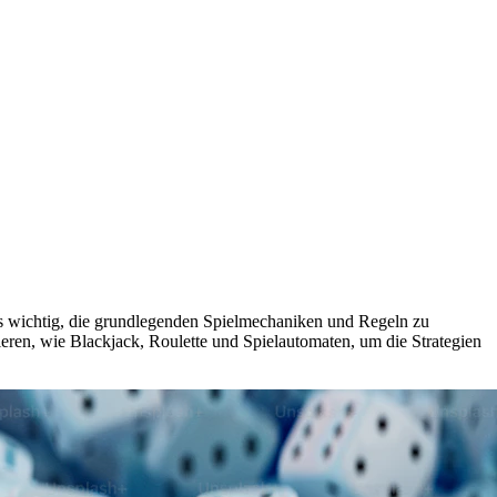
t es wichtig, die grundlegenden Spielmechaniken und Regeln zu
ieren, wie Blackjack, Roulette und Spielautomaten, um die Strategien