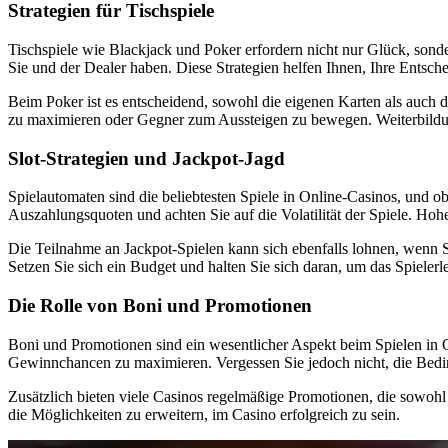
Strategien für Tischspiele
Tischspiele wie Blackjack und Poker erfordern nicht nur Glück, sonde
Sie und der Dealer haben. Diese Strategien helfen Ihnen, Ihre Entsc
Beim Poker ist es entscheidend, sowohl die eigenen Karten als auch d
zu maximieren oder Gegner zum Aussteigen zu bewegen. Weiterbildung
Slot-Strategien und Jackpot-Jagd
Spielautomaten sind die beliebtesten Spiele in Online-Casinos, und
Auszahlungsquoten und achten Sie auf die Volatilität der Spiele. Hohe 
Die Teilnahme an Jackpot-Spielen kann sich ebenfalls lohnen, wenn Sie
Setzen Sie sich ein Budget und halten Sie sich daran, um das Spielerl
Die Rolle von Boni und Promotionen
Boni und Promotionen sind ein wesentlicher Aspekt beim Spielen i
Gewinnchancen zu maximieren. Vergessen Sie jedoch nicht, die Bed
Zusätzlich bieten viele Casinos regelmäßige Promotionen, die sowohl 
die Möglichkeiten zu erweitern, im Casino erfolgreich zu sein.