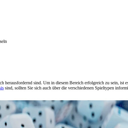
seln
uch herausfordernd sind. Um in diesem Bereich erfolgreich zu sein, is
sis
sind, sollten Sie sich auch über die verschiedenen Spieltypen inform