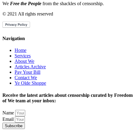
We
Free the People
from the shackles of censorship.
© 2021 All rights reserved
Navigation
Home
Services
About We
Articles Archive
Pay Your Bill
Contact We
Ye Olde Shoppe
Receive the latest articles about censorship curated by Freedom
of We team at your inbox:
Name
Email
Subscribe