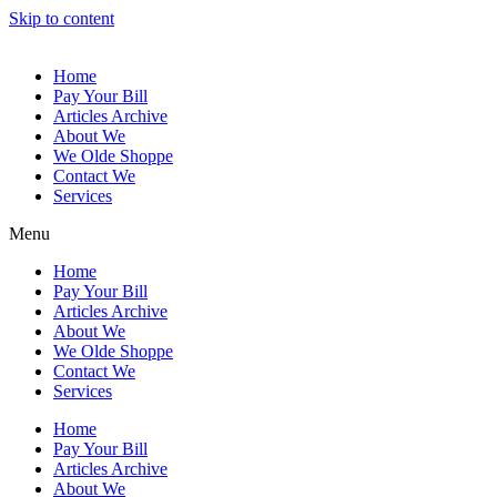
Skip to content
Home
Pay Your Bill
Articles Archive
About We
We Olde Shoppe
Contact We
Services
Menu
Home
Pay Your Bill
Articles Archive
About We
We Olde Shoppe
Contact We
Services
Home
Pay Your Bill
Articles Archive
About We