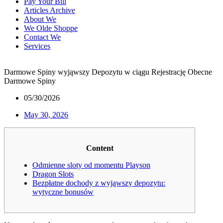
Pay Your Bill
Articles Archive
About We
We Olde Shoppe
Contact We
Services
Darmowe Spiny wyjąwszy Depozytu w ciągu Rejestrację Obecne
Darmowe Spiny
05/30/2026
May 30, 2026
Content
Odmienne sloty od momentu Playson
Dragon Slots
Bezpłatne dochody z wyjąwszy depozytu:
wytyczne bonusów