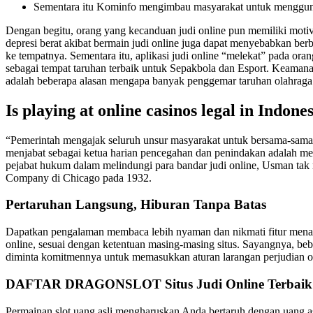
Sementara itu Kominfo mengimbau masyarakat untuk menggunakan
Dengan begitu, orang yang kecanduan judi online pun memiliki motiva
depresi berat akibat bermain judi online juga dapat menyebabkan be
ke tempatnya. Sementara itu, aplikasi judi online “melekat” pada o
sebagai tempat taruhan terbaik untuk Sepakbola dan Esport. Keamana
adalah beberapa alasan mengapa banyak penggemar taruhan olahrag
Is playing at online casinos legal in Indone
“Pemerintah mengajak seluruh unsur masyarakat untuk bersama-sama
menjabat sebagai ketua harian pencegahan dan penindakan adalah m
pejabat hukum dalam melindungi para bandar judi online, Usman ta
Company di Chicago pada 1932.
Pertaruhan Langsung, Hiburan Tanpa Batas
Dapatkan pengalaman membaca lebih nyaman dan nikmati fitur menari
online, sesuai dengan ketentuan masing-masing situs. Sayangnya, b
diminta komitmennya untuk memasukkan aturan larangan perjudian on
DAFTAR DRAGONSLOT Situs Judi Online Terbaik 
Permainan slot uang asli mengharuskan Anda bertaruh dengan uang as