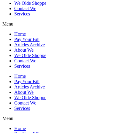
We Olde Shoppe
Contact We
Services
Menu
Home
Pay Your Bill
Articles Archive
About We
We Olde Shoppe
Contact We
Services
Home
Pay Your Bill
Articles Archive
About We
We Olde Shoppe
Contact We
Services
Menu
Home