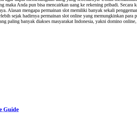
ang maka Anda pun bisa mencairkan uang ke rekening pribadi. Secara
a. Alasan mengapa permainan slot memiliki banyak sekali penggemar
terlebih sejak hadirnya permainan slot online yang memungkinkan para
 yang paling banyak diakses masyarakat Indonesia, yakni domino online,
ve Guide