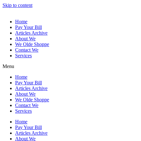
Skip to content
Home
Pay Your Bill
Articles Archive
About We
We Olde Shoppe
Contact We
Services
Menu
Home
Pay Your Bill
Articles Archive
About We
We Olde Shoppe
Contact We
Services
Home
Pay Your Bill
Articles Archive
About We