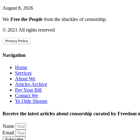
August 8, 2026
We
Free the People
from the shackles of censorship.
© 2021 All rights reserved
Navigation
Home
Services
About We
Articles Archive
Pay Your Bill
Contact We
Ye Olde Shoppe
Receive the latest articles about censorship curated by Freedom 
Name
Email
Subscribe