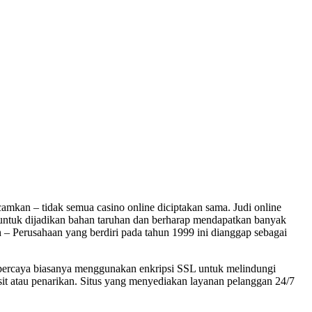
amkan – tidak semua casino online diciptakan sama. Judi online
 untuk dijadikan bahan taruhan dan berharap mendapatkan banyak
h – Perusahaan yang berdiri pada tahun 1999 ini dianggap sebagai
erpercaya biasanya menggunakan enkripsi SSL untuk melindungi
osit atau penarikan. Situs yang menyediakan layanan pelanggan 24/7