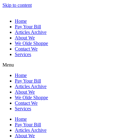
Skip to content
Home
Pay Your Bill
Articles Archive
About We
We Olde Shoppe
Contact We
Services
Menu
Home
Pay Your Bill
Articles Archive
About We
We Olde Shoppe
Contact We
Services
Home
Pay Your Bill
Articles Archive
About We