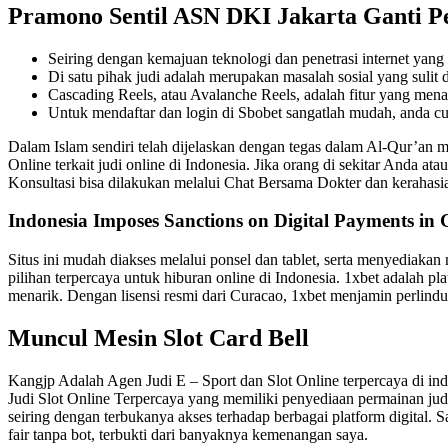
Pramono Sentil ASN DKI Jakarta Ganti Pel
Seiring dengan kemajuan teknologi dan penetrasi internet yang 
Di satu pihak judi adalah merupakan masalah sosial yang sulit 
Cascading Reels, atau Avalanche Reels, adalah fitur yang men
Untuk mendaftar dan login di Sbobet sangatlah mudah, anda cuku
Dalam Islam sendiri telah dijelaskan dengan tegas dalam Al-Qur’an 
Online terkait judi online di Indonesia. Jika orang di sekitar Anda at
Konsultasi bisa dilakukan melalui Chat Bersama Dokter dan kerahasia
Indonesia Imposes Sanctions on Digital Payments in
Situs ini mudah diakses melalui ponsel dan tablet, serta menyedia
pilihan terpercaya untuk hiburan online di Indonesia. 1xbet adalah 
menarik. Dengan lisensi resmi dari Curacao, 1xbet menjamin perlindu
Muncul Mesin Slot Card Bell
Kangjp Adalah Agen Judi E – Sport dan Slot Online terpercaya di in
Judi Slot Online Terpercaya yang memiliki penyediaan permainan judi o
seiring dengan terbukanya akses terhadap berbagai platform digital.
fair tanpa bot, terbukti dari banyaknya kemenangan saya.