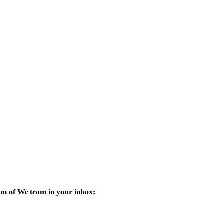
dom of We team in your inbox: