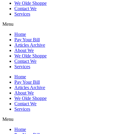
We Olde Shoppe
Contact We
Services
Menu
Home
Pay Your Bill
Articles Archive
About We
We Olde Shoppe
Contact We
Services
Home
Pay Your Bill
Articles Archive
About We
We Olde Shoppe
Contact We
Services
Menu
Home