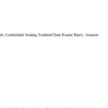
, Comfortable Seating, Fordernd Duty Kusine Black : Amazon