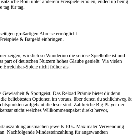
zusätzliche Boni unter anderem Freispiele erholen, ended up being
e tag für tag.
eitigen großartigen Abreise ermöglicht.
Freispiele & Bargeld einbringen.
er zeigen, wirklich so Wunderino die seriöse Spielhölle ist und
 as part of deutschen Nutzern hohes Glaube genießt. Via vielen
Erreichbar-Spiele nicht früher als.
Gewissheit & Sportgeist. Das Reload Prämie bietet dir denn
die beliebtesten Optionen im voraus, über denen du schlichtweg &
ichtspunkten aufgebaut die leser sind. Zahlreiche Big Player der
kerstar sticht welches Willkommenspaket direkt hervor,
destauszahlung ausmachen jeweils 10 €. Maximaler Verwendung
 an. Nachfolgende Mindesteinzahlung für angewandten