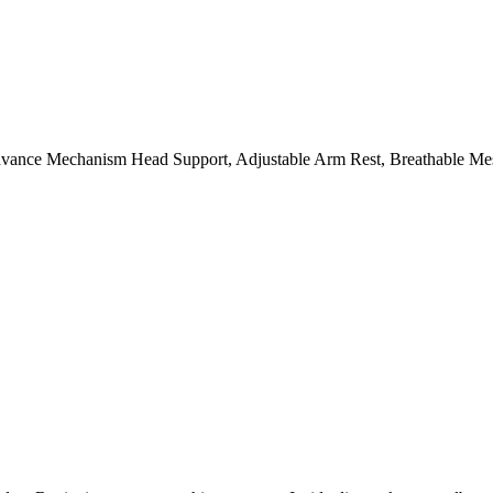
nce Mechanism Head Support, Adjustable Arm Rest, Breathable Mesh