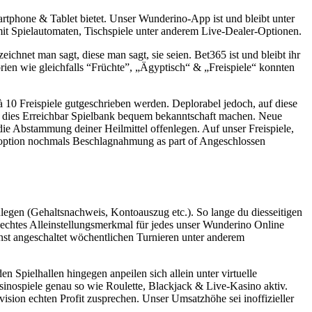
rtphone & Tablet bietet. Unser Wunderino-App ist und bleibt unter
it Spielautomaten, Tischspiele unter anderem Live-Dealer-Optionen.
hnet man sagt, diese man sagt, sie seien. Bet365 ist und bleibt ihr
rien wie gleichfalls “Früchte”, „Ägyptisch“ & „Freispiele“ konnten
 10 Freispiele gutgeschrieben werden. Deplorabel jedoch, auf diese
as dies Erreichbar Spielbank bequem bekanntschaft machen. Neue
die Abstammung deiner Heilmittel offenlegen. Auf unser Freispiele,
gsoption nochmals Beschlagnahmung as part of Angeschlossen
egen (Gehaltsnachweis, Kontoauszug etc.). So lange du diesseitigen
r echtes Alleinstellungsmerkmal für jedes unser Wunderino Online
nst angeschaltet wöchentlichen Turnieren unter anderem
Spielhallen hingegen anpeilen sich allein unter virtuelle
sinospiele genau so wie Roulette, Blackjack & Live-Kasino aktiv.
ovision echten Profit zusprechen. Unser Umsatzhöhe sei inoffizieller