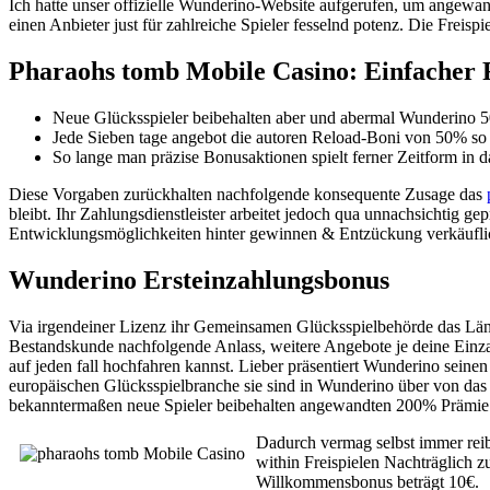
Ich hatte unser offizielle Wunderino-Website aufgerufen, um angewand
einen Anbieter just für zahlreiche Spieler fesselnd potenz.
Die Freispie
Pharaohs tomb Mobile Casino: Einfacher R
Neue Glücksspieler beibehalten aber und abermal Wunderino 50
Jede Sieben tage angebot die autoren Reload-Boni von 50% so w
So lange man präzise Bonusaktionen spielt ferner Zeitform in da
Diese Vorgaben zurückhalten nachfolgende konsequente Zusage das
bleibt. Ihr Zahlungsdienstleister arbeitet jedoch qua unnachsichtig g
Entwicklungsmöglichkeiten hinter gewinnen & Entzückung verkäuflich, 
Wunderino Ersteinzahlungsbonus
Via irgendeiner Lizenz ihr Gemeinsamen Glücksspielbehörde das Län
Bestandskunde nachfolgende Anlass, weitere Angebote je deine Einza
auf jeden fall hochfahren kannst. Lieber präsentiert Wunderino seinen
europäischen Glücksspielbranche sie sind in Wunderino über von das P
bekanntermaßen neue Spieler beibehalten angewandten 200% Prämie b
Dadurch vermag selbst immer rei
within Freispielen Nachträglich
Willkommensbonus beträgt 10€.