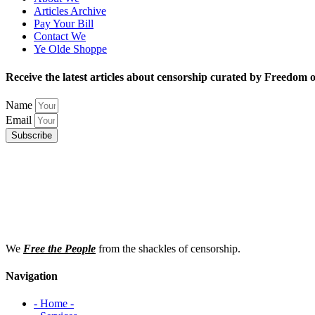
Articles Archive
Pay Your Bill
Contact We
Ye Olde Shoppe
Receive the latest articles about censorship curated by Freedom 
Name
Email
Subscribe
We
Free the People
from the shackles of censorship.
Navigation
- Home -