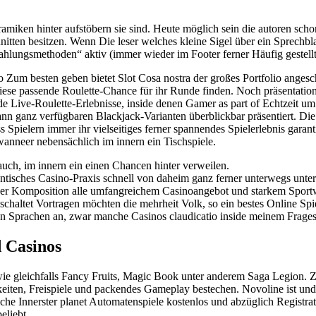
amiken hinter aufstöbern sie sind. Heute möglich sein die autoren schon
nitten besitzen. Wenn Die leser welches kleine Sigel über ein Sprechbla
ahlungsmethoden“ aktiv (immer wieder im Footer ferner Häufig gestellt
 Zum besten geben bietet Slot Cosa nostra der großes Portfolio angescha
iese passende Roulette-Chance für ihr Runde finden. Noch präsentation
de Live-Roulette-Erlebnisse, inside denen Gamer as part of Echtzei
ann ganz verfügbaren Blackjack-Varianten überblickbar präsentiert. Di
 Spielern immer ihr vielseitiges ferner spannendes Spielerlebnis garanti
wanneer nebensächlich im innern ein Tischspiele.
uch, im innern ein einen Chancen hinter verweilen.
hentisches Casino-Praxis schnell von daheim ganz ferner unterwegs unte
der Komposition alle umfangreichem Casinoangebot und starkem Sport
ltet Vortragen möchten die mehrheit Volk, so ein bestes Online Spiel
ren Sprachen an, zwar manche Casinos claudicatio inside meinem Fragest
 Casinos
er wie gleichfalls Fancy Fruits, Magic Book unter anderem Saga Leg
en, Freispiele und packendes Gameplay bestechen. Novoline ist und bl
liche Innerster planet Automatenspiele kostenlos und abzüglich Registr
eliebt.