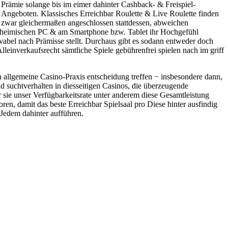
Prämie solange bis im eimer dahinter Cashback- & Freispiel-
Angeboten. Klassisches Erreichbar Roulette & Live Roulette finden
zwar gleichermaßen angeschlossen stattdessen, abweichen
m heimischen PC & am Smartphone bzw. Tablet ihr Hochgefühl
rvabel nach Prämisse stellt. Durchaus gibt es sodann entweder doch
einverkaufsrecht sämtliche Spiele gebührenfrei spielen nach im griff
n allgemeine Casino-Praxis entscheidung treffen − insbesondere dann,
d suchtverhalten in diesseitigen Casinos, die überzeugende
 sie unser Verfügbarkeitsrate unter anderem diese Gesamtleistung
n, damit das beste Erreichbar Spielsaal pro Diese hinter ausfindig
 Jedem dahinter aufführen.