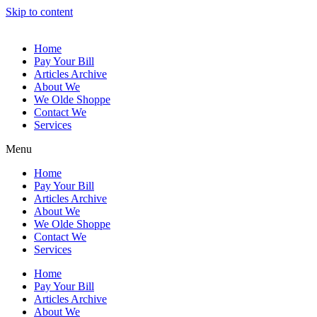
Skip to content
Home
Pay Your Bill
Articles Archive
About We
We Olde Shoppe
Contact We
Services
Menu
Home
Pay Your Bill
Articles Archive
About We
We Olde Shoppe
Contact We
Services
Home
Pay Your Bill
Articles Archive
About We