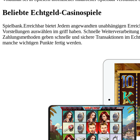
Beliebte Echtgeld-Casinospiele
Spielbank.Erreichbar bietet Jedem angewandten unabhängigen Erreichba
Vorstellungen auswählen im griff haben. Schnelle Weiterverarbeitun
Zahlungsmethoden geben schnelle und sichere Transaktionen im Echtg
manche wichtigen Punkte fertig werden.