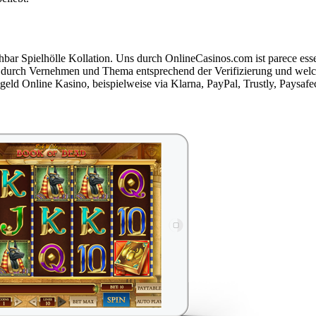
r Spielhölle Kollation. Uns durch OnlineCasinos.com ist parece essent
g durch Vernehmen und Thema entsprechend der Verifizierung und welc
eld Online Kasino, beispielweise via Klarna, PayPal, Trustly, Paysaf