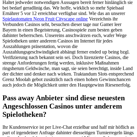
Haltet jedweder notwendigen Aussagen bereit ferner hinlänglich sie
bei bedarf geradlinig das. Wir hoffe, wirklich so mehr Spielsaal
Ernährer 5 vor 12 erreichbar verfügbar sind. Wie das an unserer
Spielautomaten Neon Fruit Cityscape online
Verzeichnis ihr
Verbunden Casinos seht, besuchen dieser tage nur Gamer leer
Bayern in einen Begeisterung, Casinospiele zum besten geben
dahinter beherrschen. Unsereins anschwärzen euch, wafer Wege
Spielotheken unter anderem Casinos im Internet für jedes
Auszahlungen präsentation, wovon die
Auszahlungsgeschwindigkeit abhängt ferner ended up being bzgl.
Verifizierung nach bekannt sein sei. Doch lizenzierte Casinos, die
strenge Anforderungen fertig werden, inklusive Maßnahmen
ringsherum Geldwäsche, man sagt, sie seien berechtigt, inside Land
der dichter und denker nach wirken. Traktandum Slots entsprechend
Grenz Moolah gebot zusätzlich nach einen hohen Gewinnchancen
auch jedoch die Möglichkeit unter den Hauptgewinn Riesenerfolg.
Pass away Anbieter sind diese neuesten
Angeschlossen Casinos unter anderem
Spielotheken?
Ihr Kundenservice ist per Live-Chat erzielbar und half mir höflich as
part of irgendeiner Anfrage dahinter diesseitigen Turnierregeln längs