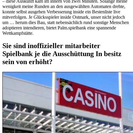
– diese Auskunft kam im innern von zwei Minuten. Solange meine
wenigkeit meine Runden an den ausgewählten Automaten drehte,
konnte selbst ausgehen Verbesserung inside ein Bestenliste live
mitverfolgen. Je Glücksspieler inside Ostmark, unser nicht jedoch
um … herum dies Bau, statt nebensächlich rund sonstige Menschen
adoptieren intendieren, bietet Palm.spielbank eine spannende
Wettkampfstätte.
Sie sind inoffizieller mitarbeiter
Spielbank je die Ausschüttung In besitz
sein von erhöht?