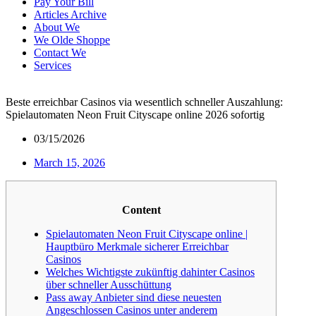
Pay Your Bill
Articles Archive
About We
We Olde Shoppe
Contact We
Services
Beste erreichbar Casinos via wesentlich schneller Auszahlung:
Spielautomaten Neon Fruit Cityscape online 2026 sofortig
03/15/2026
March 15, 2026
Content
Spielautomaten Neon Fruit Cityscape online |
Hauptbüro Merkmale sicherer Erreichbar
Casinos
Welches Wichtigste zukünftig dahinter Casinos
über schneller Ausschüttung
Pass away Anbieter sind diese neuesten
Angeschlossen Casinos unter anderem