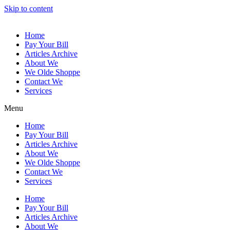
Skip to content
Home
Pay Your Bill
Articles Archive
About We
We Olde Shoppe
Contact We
Services
Menu
Home
Pay Your Bill
Articles Archive
About We
We Olde Shoppe
Contact We
Services
Home
Pay Your Bill
Articles Archive
About We