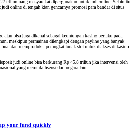
27 triliun uang masyarakat dipergunakan untuk judi online. Selain itu
t judi online di tengah kian gencarnya promosi para bandar di situs
dge atau bisa juga dikenal sebagai keuntungan kasino berlaku pada
mun, meskipun permainan dilengkapi dengan payline yang banyak,
uat dan memproduksi perangkat lunak slot untuk diakses di kasino
t judi online bisa berkurang Rp 45,8 triliun jika intervensi oleh
asional yang memiliki lisensi dari negara lain.
 up your fund quickly