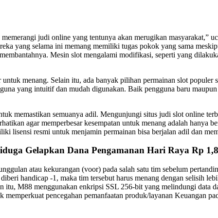
 memerangi judi online yang tentunya akan merugikan masyarakat,” u
ereka yang selama ini memang memiliki tugas pokok yang sama meskip
k membantahnya. Mesin slot mengalami modifikasi, seperti yang dila
untuk menang. Selain itu, ada banyak pilihan permainan slot populer
a yang intuitif dan mudah digunakan. Baik pengguna baru maupun 
uk memastikan semuanya adil. Mengunjungi situs judi slot online te
perhatikan agar memperbesar kesempatan untuk menang adalah hanya ber
liki lisensi resmi untuk menjamin permainan bisa berjalan adil dan 
 Diduga Gelapkan Dana Pengamanan Hari Raya Rp 1,8
unggulan atau kekurangan (voor) pada salah satu tim sebelum pertand
A diberi handicap -1, maka tim tersebut harus menang dengan selisih leb
n itu, M88 menggunakan enkripsi SSL 256-bit yang melindungi data da
k memperkuat pencegahan pemanfaatan produk/layanan Keuangan pada se