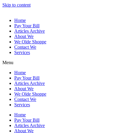
Skip to content
Home
Pay Your Bill
Articles Archive
About We
We Olde Shoppe
Contact We
Services
Menu
Home
Pay Your Bill
Articles Archive
About We
We Olde Shoppe
Contact We
Services
Home
Pay Your Bill
Articles Archive
About We