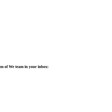
dom of We team in your inbox: