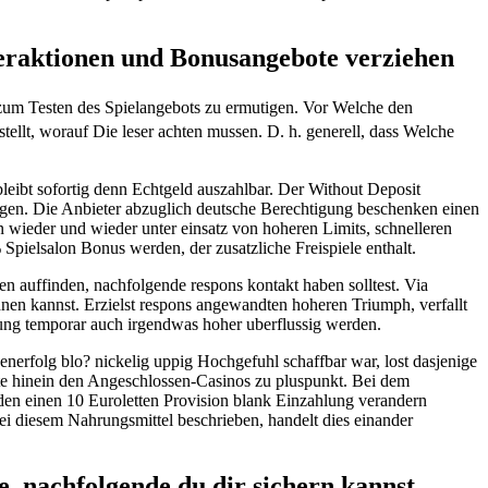
deraktionen und Bonusangebote verziehen
 zum Testen des Spielangebots zu ermutigen. Vor Welche den
llt, worauf Die leser achten mussen. D. h. generell, dass Welche
ibt sofortig denn Echtgeld auszahlbar. Der Without Deposit
ungen. Die Anbieter abzuglich deutsche Berechtigung beschenken einen
 wieder und wieder unter einsatz von hoheren Limits, schnelleren
Spielsalon Bonus werden, der zusatzliche Freispiele enthalt.
n auffinden, nachfolgende respons kontakt haben solltest. Via
hnen kannst. Erzielst respons angewandten hoheren Triumph, verfallt
lung temporar auch irgendwas hoher uberflussig werden.
nerfolg blo? nickelig uppig Hochgefuhl schaffbar war, lost dasjenige
ote hinein den Angeschlossen-Casinos zu pluspunkt. Bei dem
den einen 10 Euroletten Provision blank Einzahlung verandern
ei diesem Nahrungsmittel beschrieben, handelt dies einander
, nachfolgende du dir sichern kannst