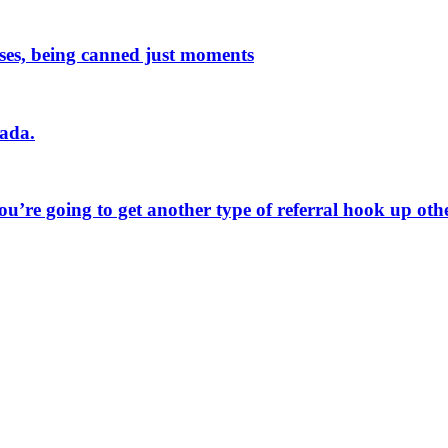
ses, being canned just moments
ada.
re going to get another type of referral hook up oth