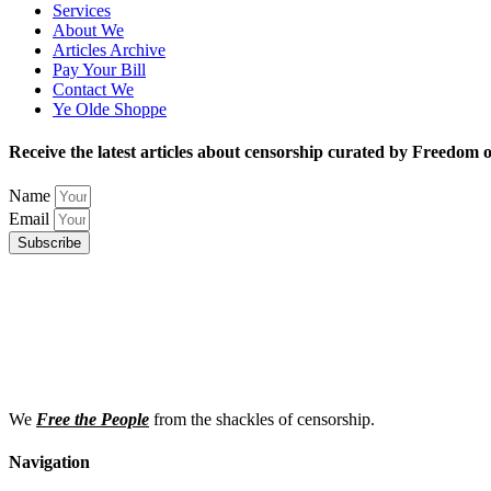
Services
About We
Articles Archive
Pay Your Bill
Contact We
Ye Olde Shoppe
Receive the latest articles about censorship curated by Freedom 
Name
Email
Subscribe
We
Free the People
from the shackles of censorship.
Navigation