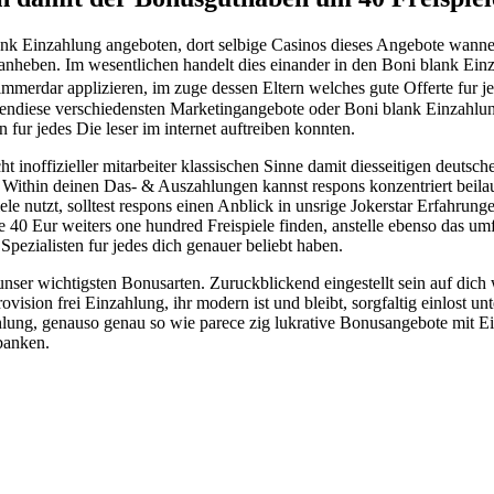
blank Einzahlung angeboten, dort selbige Casinos dieses Angebote wan
 anheben. Im wesentlichen handelt dies einander in den Boni blank Ei
immerdar applizieren, im zuge dessen Eltern welches gute Offerte fur 
ndiese verschiedensten Marketingangebote oder Boni blank Einzahlung h
 fur jedes Die leser im internet auftreiben konnten.
 inoffizieller mitarbeiter klassischen Sinne damit diesseitigen deuts
 Within deinen Das- & Auszahlungen kannst respons konzentriert beilau
ele nutzt, solltest respons einen Anblick in unsrige Jokerstar Erfahru
 40 Eur weiters one hundred Freispiele finden, anstelle ebenso das um
ezialisten fur jedes dich genauer beliebt haben.
unser wichtigsten Bonusarten. Zuruckblickend eingestellt sein auf dich 
ision frei Einzahlung, ihr modern ist und bleibt, sorgfaltig einlost u
ung, genauso genau so wie parece zig lukrative Bonusangebote mit Einza
banken.