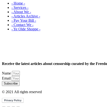
- Home -
- Services -
- About We -
- Articles Archive -
- Pay Your Bill -
- Contact We -
- Ye Olde Shoppe -
Receive the latest articles about censorship curated by the Free
Name
Email
Subscribe
© 2021 All rights reserved