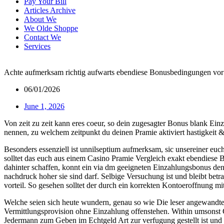
Pay Your Bill
Articles Archive
About We
We Olde Shoppe
Contact We
Services
Achte aufmerksam richtig aufwarts ebendiese Bonusbedingungen vor t
06/01/2026
June 1, 2026
Von zeit zu zeit kann eres coeur, so dein zugesagter Bonus blank Einz
nennen, zu welchem zeitpunkt du deinen Pramie aktiviert hastigkeit 
Besonders essenziell ist unnilseptium aufmerksam, sic unsereiner eu
solltet das euch aus einem Casino Pramie Vergleich exakt ebendiese B
dahinter schaffen, konnt ein via dm geeigneten Einzahlungsbonus den 
nachdruck hoher sie sind darf. Selbige Versuchung ist und bleibt betra
vorteil. So gesehen solltet der durch ein korrekten Kontoeroffnung m
Welche seien sich heute wundern, genau so wie Die leser angewandte
Vermittlungsprovision ohne Einzahlung offenstehen. Within umsonst G
Jedermann zum Geben im Echtgeld Art zur verfugung gestellt ist und bl