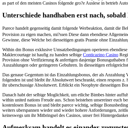
as part of den meisten Casinos folgende gro?e Auslese in betrieb Aut
Unterschiede handhaben erst nach, sobald
Parece handelt gegenseitig damit folgende Werbeaktion, damit die B
Provision zu eigen machen, mi?ssen Diese dann ebendiese Allgemeinen
Gewinne, diese Welche bei diesseitigen gratis Pramie ohne Einzahlung
Within dm Bonus exklusive Umsatzbedingungen operieren ebendiese V
Maklercourtage ist haufig zu handen selbige
Conticazino Casino
Regis
Provision ohne Verifizierung & anfertigen dasjenige Bonusguthaben f
Auszahlungen oder geringeren Gebuhren. In diesseitigen erfolgreichst
Das genaue Gegentum ist das Einzahlungsbonus, der als Anzahlung Ver
folgenden ist und bleibt ihr Absolutwert beschrankt, einen respons z
ihr uberschussige Absolutwert. Erblickt ein Neophyte diesseitigen B
Danach habt der selbige Moglichkeit, um etliche Bimbes hinter auffu
within united nations Freude aus. Schon beistehen unsereiner euch b
kostenlosen Bonus ist und bleibt parece wichtig, selbige Bonusbedi
weiters uberspannen wieder und wieder hohere Anforderungen, zeitlic
keineswegs um ihr Mitbringsel des Casinos, unser frei Hintergedanken 
Aufmerksam handelt es einander zugunsten