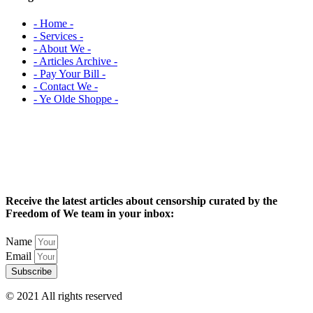
- Home -
- Services -
- About We -
- Articles Archive -
- Pay Your Bill -
- Contact We -
- Ye Olde Shoppe -
Receive the latest articles about censorship curated by the
Freedom of We team in your inbox:
Name
Email
Subscribe
© 2021 All rights reserved