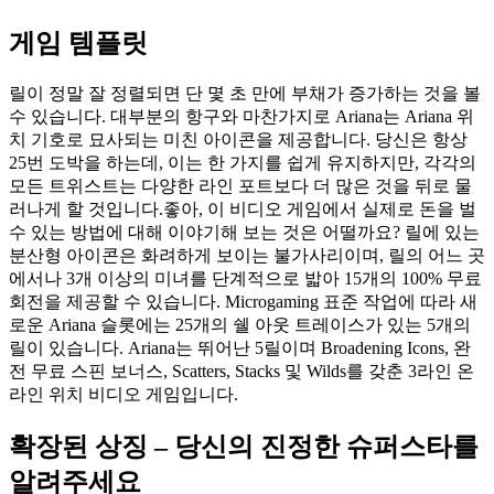
게임 템플릿
릴이 정말 잘 정렬되면 단 몇 초 만에 부채가 증가하는 것을 볼
수 있습니다. 대부분의 항구와 마찬가지로 Ariana는 Ariana 위
치 기호로 묘사되는 미친 아이콘을 제공합니다.
당신은 항상
25번 도박을 하는데, 이는 한 가지를 쉽게 유지하지만, 각각의
모든 트위스트는 다양한 라인 포트보다 더 많은 것을 뒤로 물
러나게 할 것입니다.좋아, 이 비디오 게임에서 실제로 돈을 벌
수 있는 방법에 대해 이야기해 보는 것은 어떨까요? 릴에 있는
분산형 아이콘은 화려하게 보이는 불가사리이며, 릴의 어느 곳
에서나 3개 이상의 미녀를 단계적으로 밟아 15개의 100% 무료
회전을 제공할 수 있습니다. Microgaming 표준 작업에 따라 새
로운 Ariana 슬롯에는 25개의 쉘 아웃 트레이스가 있는 5개의
릴이 있습니다. Ariana는 뛰어난 5릴이며 Broadening Icons, 완
전 무료 스핀 보너스, Scatters, Stacks 및 Wilds를 갖춘 3라인 온
라인 위치 비디오 게임입니다.
확장된 상징 – 당신의 진정한 슈퍼스타를
알려주세요