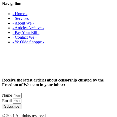
Navigation
- Home -
- Services -
- About We -
- Articles Archive -
- Pay Your Bill -
- Contact We -
- Ye Olde Shoppe -
Receive the latest articles about censorship curated by the
Freedom of We team in your inbox:
Name
Email
Subscribe
© 2021 All rights reserved