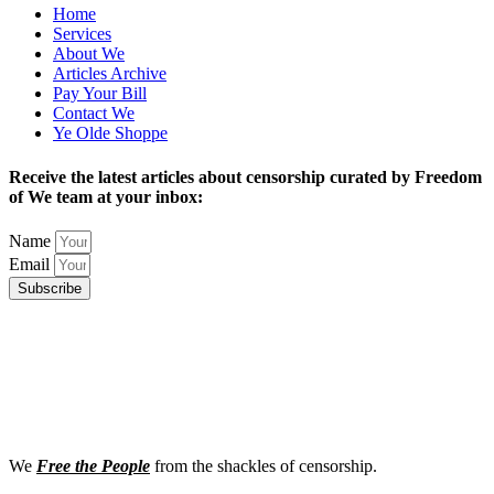
Home
Services
About We
Articles Archive
Pay Your Bill
Contact We
Ye Olde Shoppe
Receive the latest articles about censorship curated by Freedom
of We team at your inbox:
Name
Email
Subscribe
We
Free the People
from the shackles of censorship.