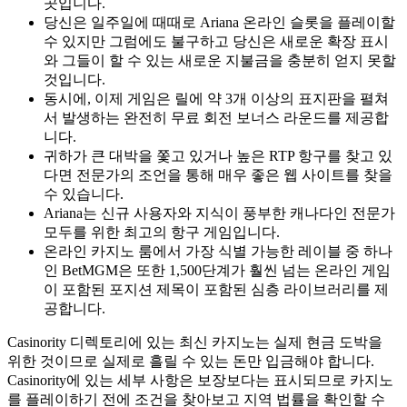
곳입니다.
당신은 일주일에 때때로 Ariana 온라인 슬롯을 플레이할
수 있지만 그럼에도 불구하고 당신은 새로운 확장 표시
와 그들이 할 수 있는 새로운 지불금을 충분히 얻지 못할
것입니다.
동시에, 이제 게임은 릴에 약 3개 이상의 표지판을 펼쳐
서 발생하는 완전히 무료 회전 보너스 라운드를 제공합
니다.
귀하가 큰 대박을 쫓고 있거나 높은 RTP 항구를 찾고 있
다면 전문가의 조언을 통해 매우 좋은 웹 사이트를 찾을
수 있습니다.
Ariana는 신규 사용자와 지식이 풍부한 캐나다인 전문가
모두를 위한 최고의 항구 게임입니다.
온라인 카지노 룸에서 가장 식별 가능한 레이블 중 하나
인 BetMGM은 또한 1,500단계가 훨씬 넘는 온라인 게임
이 포함된 포지션 제목이 포함된 심층 라이브러리를 제
공합니다.
Casinority 디렉토리에 있는 최신 카지노는 실제 현금 도박을
위한 것이므로 실제로 흘릴 수 있는 돈만 입금해야 합니다.
Casinority에 있는 세부 사항은 보장보다는 표시되므로 카지노
를 플레이하기 전에 조건을 찾아보고 지역 법률을 확인할 수