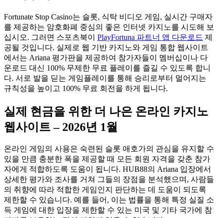
Fortunate Stop Casino는 슬롯, 식탁 비디오 게임, 실시간 구매자
를 제공하는 암호화폐 중심의 좋은 인터넷 카지노를 시도해 보
십시오. 그러면 스포츠북이
PlayFortuna 파트너 앱 다운로드
제
공될 것입니다. 실제로 웹 기반 카지노와 게임 통합 웹사이트
에서는 Ariana 평가판을 제공하여 참가자들이 멤버십이나 다
운로드 대신 100% 무제한 무료 플레이를 즐길 수 있도록 합니
다. 서로 발을 딛는 게임플레이를 통해 승리로부터 멀어지는
규칙성을 높이고 100% 무료 회전을 하게 됩니다.
실제 현금을 위한 더 나은 온라인 카지노
웹사이트 – 2026년 1월
온라인 게임의 사용은 숙련된 슬롯 애호가의 관심을 유지할 수
있을 만큼 충분한 폭을 제공할 때 모든 회원 자격을 갖춘 참가
자에게 적합하도록 도움이 됩니다. HUB88의 Ariana 입장에서
상세한 평가와 조사를 거쳐 그들의 장점을 분석했으며, 사람들
의 취향에 따라 적합한 게임인지 판단하는 데 도움이 되도록
제한할 수 있습니다. 예를 들어, 이는 법률을 통해 특정 실질 소
득 게임에 대한 입장을 제한할 수 있는 미국 및 기타 국가에 참