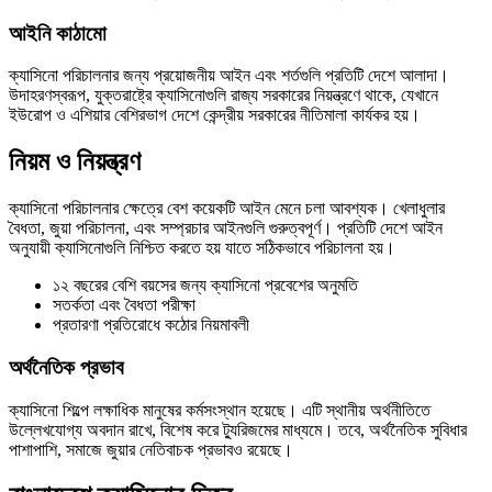
আইনি কাঠামো
ক্যাসিনো পরিচালনার জন্য প্রয়োজনীয় আইন এবং শর্তগুলি প্রতিটি দেশে আলাদা।
উদাহরণস্বরূপ, যুক্তরাষ্ট্রে ক্যাসিনোগুলি রাজ্য সরকারের নিয়ন্ত্রণে থাকে, যেখানে
ইউরোপ ও এশিয়ার বেশিরভাগ দেশে কেন্দ্রীয় সরকারের নীতিমালা কার্যকর হয়।
নিয়ম ও নিয়ন্ত্রণ
ক্যাসিনো পরিচালনার ক্ষেত্রে বেশ কয়েকটি আইন মেনে চলা আবশ্যক। খেলাধুলার
বৈধতা, জুয়া পরিচালনা, এবং সম্প্রচার আইনগুলি গুরুত্বপূর্ণ। প্রতিটি দেশে আইন
অনুযায়ী ক্যাসিনোগুলি নিশ্চিত করতে হয় যাতে সঠিকভাবে পরিচালনা হয়।
১২ বছরের বেশি বয়সের জন্য ক্যাসিনো প্রবেশের অনুমতি
সতর্কতা এবং বৈধতা পরীক্ষা
প্রতারণা প্রতিরোধে কঠোর নিয়মাবলী
অর্থনৈতিক প্রভাব
ক্যাসিনো শিল্পে লক্ষাধিক মানুষের কর্মসংস্থান হয়েছে। এটি স্থানীয় অর্থনীতিতে
উল্লেখযোগ্য অবদান রাখে, বিশেষ করে ট্যুরিজমের মাধ্যমে। তবে, অর্থনৈতিক সুবিধার
পাশাপাশি, সমাজে জুয়ার নেতিবাচক প্রভাবও রয়েছে।