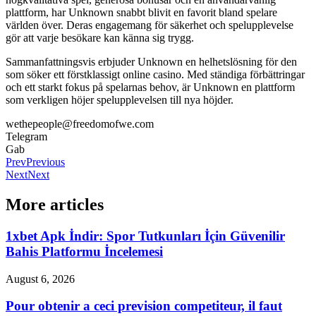
plattform, har Unknown snabbt blivit en favorit bland spelare
världen över. Deras engagemang för säkerhet och spelupplevelse
gör att varje besökare kan känna sig trygg.
Sammanfattningsvis erbjuder Unknown en helhetslösning för den
som söker ett förstklassigt online casino. Med ständiga förbättringar
och ett starkt fokus på spelarnas behov, är Unknown en plattform
som verkligen höjer spelupplevelsen till nya höjder.
wethepeople@freedomofwe.com
Telegram
Gab
Prev
Previous
Next
Next
More articles
1xbet Apk İndir: Spor Tutkunları İçin Güvenilir
Bahis Platformu İncelemesi
August 6, 2026
Pour obtenir a ceci prevision competiteur, il faut