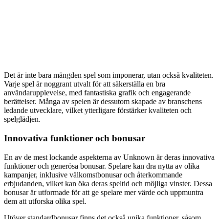
Det är inte bara mängden spel som imponerar, utan också kvaliteten.
Varje spel är noggrant utvalt för att säkerställa en bra
användarupplevelse, med fantastiska grafik och engagerande
berättelser. Många av spelen är dessutom skapade av branschens
ledande utvecklare, vilket ytterligare förstärker kvaliteten och
spelglädjen.
Innovativa funktioner och bonusar
En av de mest lockande aspekterna av Unknown är deras innovativa
funktioner och generösa bonusar. Spelare kan dra nytta av olika
kampanjer, inklusive välkomstbonusar och återkommande
erbjudanden, vilket kan öka deras speltid och möjliga vinster. Dessa
bonusar är utformade för att ge spelare mer värde och uppmuntra
dem att utforska olika spel.
Utöver standardbonusar finns det också unika funktioner, såsom