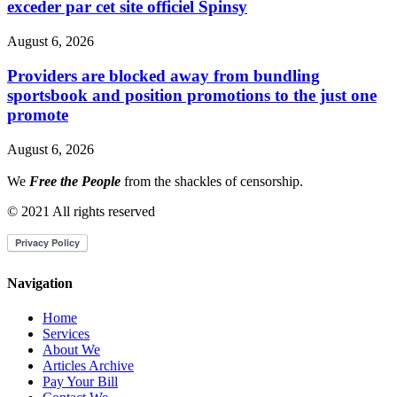
exceder par cet site officiel Spinsy
August 6, 2026
Providers are blocked away from bundling
sportsbook and position promotions to the just one
promote
August 6, 2026
We
Free the People
from the shackles of censorship.
© 2021 All rights reserved
Navigation
Home
Services
About We
Articles Archive
Pay Your Bill