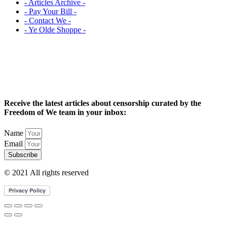
- Articles Archive -
- Pay Your Bill -
- Contact We -
- Ye Olde Shoppe -
Receive the latest articles about censorship curated by the
Freedom of We team in your inbox:
Name
Email
Subscribe
© 2021 All rights reserved