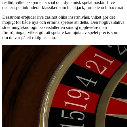
realtid, vilket skapar en social och dynamisk spelatmosfär. Live
dealer-spel inkluderar klassiker som blackjack, roulette och baccarat.
Dessutom erbjuder live casinot olika insatsnivåer, vilket gör det
möjligt för både nya och erfarna spelare att delta. Den högkvalitativa
streamingteknologin säkerställer en smidig upplevelse utan
fördröjningar, vilket gör att spelare kan njuta av spelet precis som
om de var på ett riktigt casino.