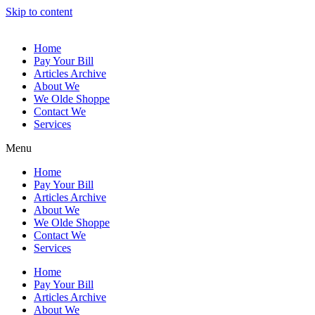
Skip to content
Home
Pay Your Bill
Articles Archive
About We
We Olde Shoppe
Contact We
Services
Menu
Home
Pay Your Bill
Articles Archive
About We
We Olde Shoppe
Contact We
Services
Home
Pay Your Bill
Articles Archive
About We