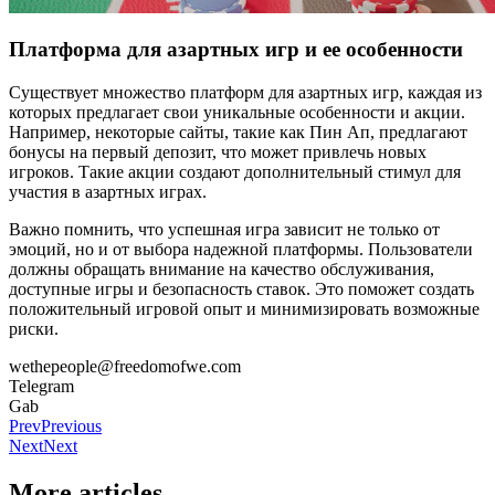
Платформа для азартных игр и ее особенности
Существует множество платформ для азартных игр, каждая из
которых предлагает свои уникальные особенности и акции.
Например, некоторые сайты, такие как Пин Ап, предлагают
бонусы на первый депозит, что может привлечь новых
игроков. Такие акции создают дополнительный стимул для
участия в азартных играх.
Важно помнить, что успешная игра зависит не только от
эмоций, но и от выбора надежной платформы. Пользователи
должны обращать внимание на качество обслуживания,
доступные игры и безопасность ставок. Это поможет создать
положительный игровой опыт и минимизировать возможные
риски.
wethepeople@freedomofwe.com
Telegram
Gab
Prev
Previous
Next
Next
More articles