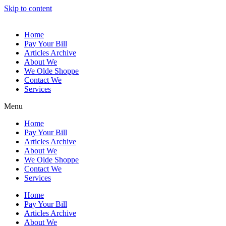
Skip to content
Home
Pay Your Bill
Articles Archive
About We
We Olde Shoppe
Contact We
Services
Menu
Home
Pay Your Bill
Articles Archive
About We
We Olde Shoppe
Contact We
Services
Home
Pay Your Bill
Articles Archive
About We