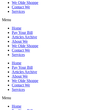
We Olde Shoppe
Contact We
Services
Menu
Home
Pay Your Bill
Articles Archive
About We
We Olde Shoppe
Contact We
Services
Home
Pay Your Bill
Articles Archive
About We
We Olde Shoppe
Contact We
Services
Menu
Home