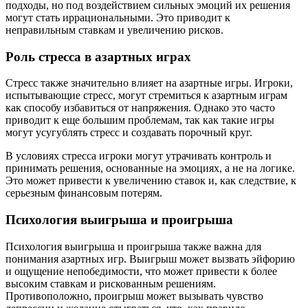
подходы, но под воздействием сильных эмоций их решения
могут стать иррациональными. Это приводит к
неправильным ставкам и увеличению рисков.
Роль стресса в азартных играх
Стресс также значительно влияет на азартные игры. Игроки,
испытывающие стресс, могут стремиться к азартным играм
как способу избавиться от напряжения. Однако это часто
приводит к еще большим проблемам, так как такие игры
могут усугублять стресс и создавать порочный круг.
В условиях стресса игроки могут утрачивать контроль и
принимать решения, основанные на эмоциях, а не на логике.
Это может привести к увеличению ставок и, как следствие, к
серьезным финансовым потерям.
Психология выигрыша и проигрыша
Психология выигрыша и проигрыша также важна для
понимания азартных игр. Выигрыш может вызвать эйфорию
и ощущение непобедимости, что может привести к более
высоким ставкам и рискованным решениям.
Противоположно, проигрыш может вызывать чувство