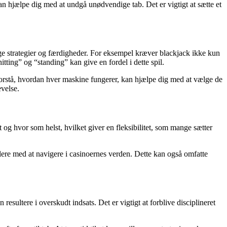
n hjælpe dig med at undgå unødvendige tab. Det er vigtigt at sætte et
llige strategier og færdigheder. For eksempel kræver blackjack ikke kun
tting” og “standing” kan give en fordel i dette spil.
 forstå, hvordan hver maskine fungerer, kan hjælpe dig med at vælge de
evelse.
 og hvor som helst, hvilket giver en fleksibilitet, som mange sætter
illere med at navigere i casinoernes verden. Dette kan også omfatte
 resultere i overskudt indsats. Det er vigtigt at forblive disciplineret