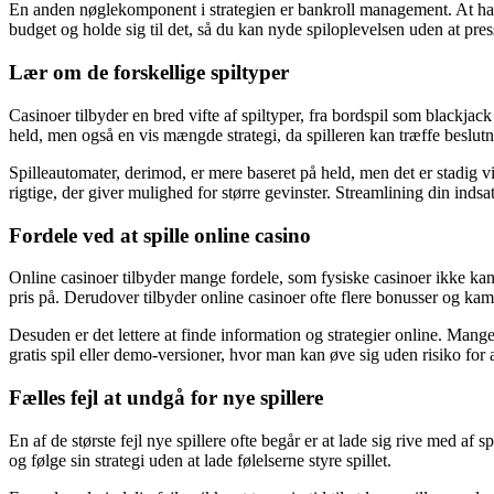
En anden nøglekomponent i strategien er bankroll management. At have 
budget og holde sig til det, så du kan nyde spiloplevelsen uden at pre
Lær om de forskellige spiltyper
Casinoer tilbyder en bred vifte af spiltyper, fra bordspil som blackjac
held, men også en vis mængde strategi, da spilleren kan træffe beslutn
Spilleautomater, derimod, er mere baseret på held, men det er stadig 
rigtige, der giver mulighed for større gevinster. Streamlining din indsa
Fordele ved at spille online casino
Online casinoer tilbyder mange fordele, som fysiske casinoer ikke kan m
pris på. Derudover tilbyder online casinoer ofte flere bonusser og kam
Desuden er det lettere at finde information og strategier online. Mang
gratis spil eller demo-versioner, hvor man kan øve sig uden risiko for 
Fælles fejl at undgå for nye spillere
En af de største fejl nye spillere ofte begår er at lade sig rive med af s
og følge sin strategi uden at lade følelserne styre spillet.