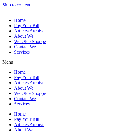
Skip to content
Home
Pay Your Bill
Articles Archive
About We
We Olde Shoppe
Contact We
Services
Menu
Home
Pay Your Bill
Articles Archive
About We
We Olde Shoppe
Contact We
Services
Home
Pay Your Bill
Articles Archive
About We