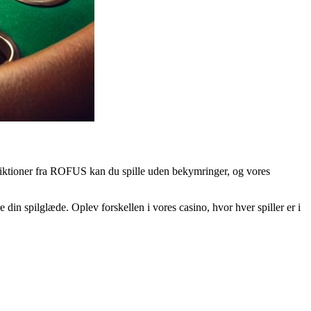
striktioner fra ROFUS kan du spille uden bekymringer, og vores
din spilglæde. Oplev forskellen i vores casino, hvor hver spiller er i