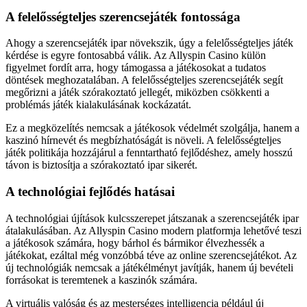
A felelősségteljes szerencsejáték fontossága
Ahogy a szerencsejáték ipar növekszik, úgy a felelősségteljes játék
kérdése is egyre fontosabbá válik. Az Allyspin Casino külön
figyelmet fordít arra, hogy támogassa a játékosokat a tudatos
döntések meghozatalában. A felelősségteljes szerencsejáték segít
megőrizni a játék szórakoztató jellegét, miközben csökkenti a
problémás játék kialakulásának kockázatát.
Ez a megközelítés nemcsak a játékosok védelmét szolgálja, hanem a
kaszinó hírnevét és megbízhatóságát is növeli. A felelősségteljes
játék politikája hozzájárul a fenntartható fejlődéshez, amely hosszú
távon is biztosítja a szórakoztató ipar sikerét.
A technológiai fejlődés hatásai
A technológiai újítások kulcsszerepet játszanak a szerencsejáték ipar
átalakulásában. Az Allyspin Casino modern platformja lehetővé teszi
a játékosok számára, hogy bárhol és bármikor élvezhessék a
játékokat, ezáltal még vonzóbbá téve az online szerencsejátékot. Az
új technológiák nemcsak a játékélményt javítják, hanem új bevételi
forrásokat is teremtenek a kaszinók számára.
A virtuális valóság és az mesterséges intelligencia például új