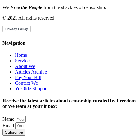
We
Free the People
from the shackles of censorship.
© 2021 All rights reserved
Navigation
Home
Services
About We
Articles Archive
Pay Your Bill
Contact We
Ye Olde Shoppe
Receive the latest articles about censorship curated by Freedom
of We team at your inbox:
Name
Email
Subscribe