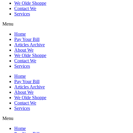
We Olde Shoppe
Contact We
Services
Menu
Home
Pay Your Bill
Articles Archive
About We
We Olde Shoppe
Contact We
Services
Home
Pay Your Bill
Articles Archive
About We
We Olde Shoppe
Contact We
Services
Menu
Home