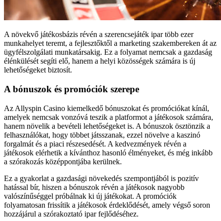
A növekvő játékosbázis révén a szerencsejáték ipar több ezer
munkahelyet teremt, a fejlesztőktől a marketing szakembereken át az
ügyfélszolgálati munkatársakig. Ez a folyamat nemcsak a gazdaság
élénkülését segíti elő, hanem a helyi közösségek számára is új
lehetőségeket biztosít.
A bónuszok és promóciók szerepe
Az Allyspin Casino kiemelkedő bónuszokat és promóciókat kínál,
amelyek nemcsak vonzóvá teszik a platformot a játékosok számára,
hanem növelik a bevételi lehetőségeket is. A bónuszok ösztönzik a
felhasználókat, hogy többet játsszanak, ezzel növelve a kaszinó
forgalmát és a piaci részesedését. A kedvezmények révén a
játékosok elérhetik a kívánthoz hasonló élményeket, és még inkább
a szórakozás középpontjába kerülnek.
Ez a gyakorlat a gazdasági növekedés szempontjából is pozitív
hatással bír, hiszen a bónuszok révén a játékosok nagyobb
valószínűséggel próbálnak ki új játékokat. A promóciók
folyamatosan frissítik a játékosok érdeklődését, amely végső soron
hozzájárul a szórakoztató ipar fejlődéséhez.