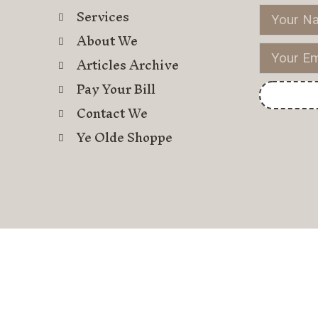
Services
About We
Articles Archive
Pay Your Bill
Contact We
Ye Olde Shoppe