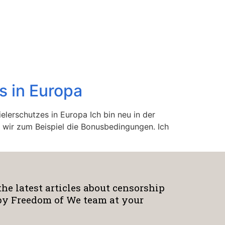
s in Europa
lerschutzes in Europa Ich bin neu in der
n wir zum Beispiel die Bonusbedingungen. Ich
the latest articles about censorship
by Freedom of We team at your