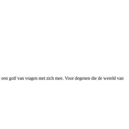
een golf van vragen met zich mee. Voor degenen die de wereld van