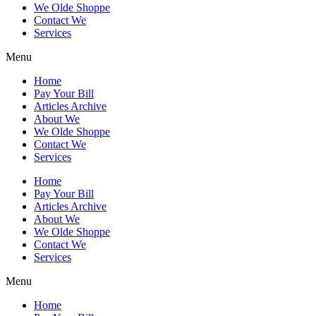
We Olde Shoppe
Contact We
Services
Menu
Home
Pay Your Bill
Articles Archive
About We
We Olde Shoppe
Contact We
Services
Home
Pay Your Bill
Articles Archive
About We
We Olde Shoppe
Contact We
Services
Menu
Home