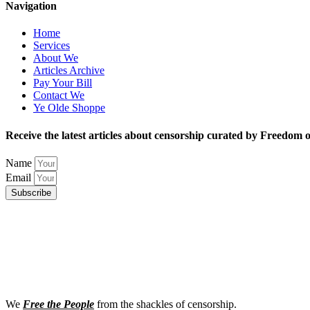
Navigation
Home
Services
About We
Articles Archive
Pay Your Bill
Contact We
Ye Olde Shoppe
Receive the latest articles about censorship curated by Freedom 
Name
Email
Subscribe
We
Free the People
from the shackles of censorship.