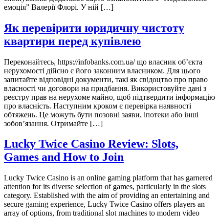
емоція” Валерії Флорі. У ній […]
Як перевірити юридичну чистоту
квартири перед купівлею
Переконайтесь, https://infobanks.com.ua/ що власник об’єкта
нерухомості дійсно є його законним власником. Для цього
запитайте відповідні документи, такі як свідоцтво про право
власності чи договори на придбання. Використовуйте дані з
реєстру прав на нерухоме майно, щоб підтвердити інформацію
про власність. Наступним кроком є перевірка наявності
обтяжень. Це можуть бути позовні заяви, іпотеки або інші
зобов’язання. Отримайте […]
Lucky Twice Casino Review: Slots,
Games and How to Join
Lucky Twice Casino is an online gaming platform that has garnered
attention for its diverse selection of games, particularly in the slots
category. Established with the aim of providing an entertaining and
secure gaming experience, Lucky Twice Casino offers players an
array of options, from traditional slot machines to modern video