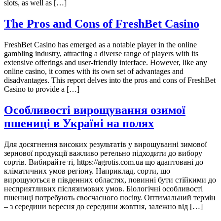
slots, as well as […]
The Pros and Cons of FreshBet Casino
FreshBet Casino has emerged as a notable player in the online
gambling industry, attracting a diverse range of players with its
extensive offerings and user-friendly interface. However, like any
online casino, it comes with its own set of advantages and
disadvantages. This report delves into the pros and cons of FreshBet
Casino to provide a […]
Особливості вирощування озимої
пшениці в Україні на полях
Для досягнення високих результатів у вирощуванні зимової
зернової продукції важливо ретельно підходити до вибору
сортів. Вибирайте ті, https://agrotis.com.ua що адаптовані до
кліматичних умов регіону. Наприклад, сорти, що
вирощуються в південних областях, повинні бути стійкими до
несприятливих післязимових умов. Біологічні особливості
пшениці потребують своєчасного посіву. Оптимальний термін
– з середини вересня до середини жовтня, залежно від […]