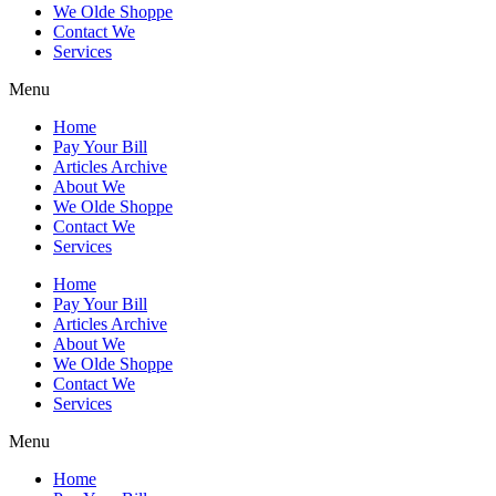
We Olde Shoppe
Contact We
Services
Menu
Home
Pay Your Bill
Articles Archive
About We
We Olde Shoppe
Contact We
Services
Home
Pay Your Bill
Articles Archive
About We
We Olde Shoppe
Contact We
Services
Menu
Home