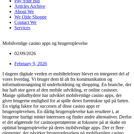
Pay Your Bill
Articles Archive
About We
We Olde Shoppe
Contact We
Services
Mobilvenlige casino apps og brugeroplevelse
02/09/2026
February 9, 2026
I dagens digitale verden er mobiltelefoner blevet en integreret del af
vores hverdag. Vi bruger dem til alt fra kommunikation og
informationssøgning til underholdning og shopping. En branche, der
har haft stor gavn af den mobile udvikling, er online casinoer.
Mange spiludbydere har udviklet mobilvenlige casino apps, der
giver brugerne mulighed for at spille deres foretrukne spil på farten.
En vigtig faktor for succesen af disse casino apps er
brugeroplevelsen. En dårlig brugeroplevelse kan resultere i, at
brugerne hurtigt mister interessen og finder andre alternativer. Derfor
er det afgørende for casinooperatørerne at fokusere på at skabe en
optimal brugeroplevelse på deres mobilvenlige apps. Der er flere
elementer, der påvirker brugeroplevelsen på mobilvenlige casino