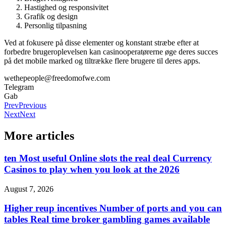
Hastighed og responsivitet
Grafik og design
Personlig tilpasning
Ved at fokusere på disse elementer og konstant stræbe efter at
forbedre brugeroplevelsen kan casinooperatørerne øge deres succes
på det mobile marked og tiltrække flere brugere til deres apps.
wethepeople@freedomofwe.com
Telegram
Gab
Prev
Previous
Next
Next
More articles
ten Most useful Online slots the real deal Currency
Casinos to play when you look at the 2026
August 7, 2026
Higher reup incentives Number of ports and you can
tables Real time broker gambling games available