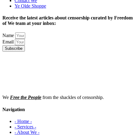
Contact We
Ye Olde Shoppe
Receive the latest articles about censorship curated by Freedom
of We team at your inbox:
Name
Email
Subscribe
We
Free the People
from the shackles of censorship.
Navigation
- Home -
- Services -
- About We -